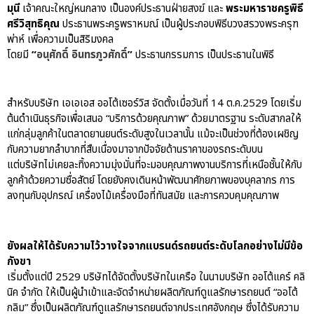
มุนี
เจ้าคณะใหญ่หนกลาง เป็นองค์ประธานฝ่ายสงฆ์ และ
พระมหาราชครูพิธี
ศรีวิสุทธิคุณ
ประธานพระครูพราหมณ์ เป็นผู้ประกอบพิธีบวงสรวงพระครุฑ
พ่าห์ เพื่อความเป็นสิริมงคล
โดยมี
“
อนุศักดิ์ อินทรภูวศักดิ์
”
ประธานกรรมการ เป็นประธานในพิธี
aas
AAS Corp
สำหรับบริษัท เอเอเอส ออโต้เซอร์วิส จัดตั้งเมื่อวันที่ 14 ต.ค.2529 โดยเริ่ม
AAS Motorsport
ต้นดำเนินธุรกิจเพื่อเสนอ “บริการด้วยคุณภาพ” ด้วยมาตรฐาน ระดับสากลให้
AAS Porsche
แก่กลุ่มลูกค้าในตลาดยานยนต์ระดับสูงในเวลานั้น แม้จะเป็นช่วงที่ต้องเผชิญ
Bentley
กับความยากลำบากที่สืบเนื่องมาจากปัจจัยด้านราคาของรถระดับบน
แต่บริษัทไม่เคยละทิ้งความมุ่งมั่นที่จะมอบคุณภาพงานบริการที่เหนือชั้นให้กับ
career
ลูกค้าด้วยความซื่อสัตย์ โดยยังคงเดินหน้าพัฒนาศักยภาพของบุคลากร การ
news
ลงทุนกับอุปกรณ์ เครื่องไม้เครื่องมือที่ทันสมัย และการควบคุมคุณภาพ
Porsche
QR
ยังผลให้ได้รับความไว้วางใจจากแบรนด์รถยนต์ระดับโลกอย่างไม่มีข้อ
Uncategorized
กังขา
เริ่มตั้งแต่ปี 2529 บริษัทได้จัดตั้งบริษัทในเครือ ในนามบริษัท ออโต้แคร์ คลิ
นิค จำกัด ให้เป็นผู้นำเข้าและจัดจำหน่ายผลิตภัณฑ์ดูแลรักษารถยนต์ “ออโต้
กลิม” ซึ่งเป็นผลิตภัณฑ์ดูแลรักษารถยนต์จากประเทศอังกฤษ ซึ่งได้รับความ