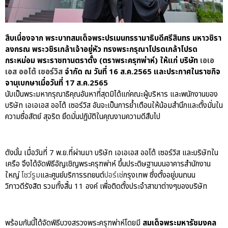
After Sale สู่ Porsche Ownership
Experience แบบครบวงจร ผ่าน
แคมเปญ Cayenne Service Clinic
สืบเนื่องจาก พระบาทสมเด็จพระปรเมนทรรามาธิบดีศรีสินทร มหาวชิรา
เบนท์ลีย์ มอเตอร์ส ตีความ
ลงกรณ พระวชิรเกล้าเจ้าอยู่หัว ทรงพระกรุณาโปรดเกล้าโปรด
‘Bentley Diamond’ ใหม่ ดีไซน์
ระดับซิกเนเจอร์ในยนตรกรรม
กระหม่อม พระราชทานตราตั้ง (ตราพระครุฑพ่าห์) ให้แก่ บริษัท
เอเอ
EV รุ่นแรก พร้อมเปิดตัวกันยายน
เอส ออโต้ เซอร์วิส
จำกัด ณ วันที่ 16 ส.ค.2565 และประกาศในราชกิจ
นี้
จานุเบกษาเมื่อวันที่ 17 ส.ค.2565
นับเป็นพระมหากรุณาธิคุณอันหาที่สุดมิได้แก่คณะผู้บริหาร และพนักงานของ
ปอร์เช่ เอเอเอสฯ ยกประสบการณ์
Porsche สู่ Central Northville ใน
บริษัท เอเอเอส ออโต้ เซอร์วิส อันจะเป็นการย้ำเตือนให้น้อมสำนึกและตั้งมั่นใน
งาน AAS Roadshow พร้อมข้อ
ความซื่อสัตย์ สุจริต ยึดมั่นปฏิบัติในคุณงามความดีสืบไป
เสนอพิเศษ Mid-Year 2026
เบนท์ลีย์ แบงค็อก ส่งมอบองค์
ความรู้การขับขี่รถยนต์เบนท์ลีย์
ดังนั้น เมื่อวันที่ 7 พ.ย.ที่ผ่านมา บริษัท เอเอเอส ออโต้ เซอร์วิส และบริษัทใน
อย่างปลอดภัยในงาน
เครือ จึงได้จัดพิธีอัญเชิญพระครุฑพ่าห์ ขึ้นประดิษฐานบนอาคารสำนักงาน
Extraordinary Chauffeur
ใหญ่
โชว์รูม
และศูนย์บริการรถยนต์
ปอร์เช่
กรุงเทพ ซึ่งตั้งอยู่บนถนน
Training 2026
วิภาวดีรังสิต รวมทั้งสิ้น 11 องค์ เพื่อติดตั้งประจำสาขาต่างๆของบริษัท
Porsche Centre Pattanakarn
เชื่อมโยง Porsche Community
ผ่าน The Big Screen Speed: AAS
พร้อมกันนี้ได้จัดพิธีบวงสรวงพระครุฑพ่าห์โดยมี
สมเด็จพระมหารัชมงคล
Motorsport Live Experience