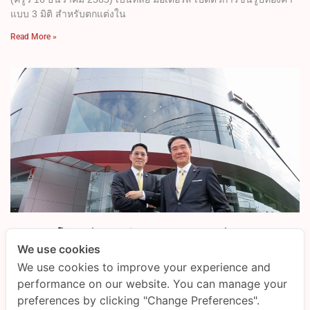
แบบ 3 มิติ สำหรับตกแต่งใน
Read More »
เอเอเอส ออโต้ เซอร์วิส จัดพิธีบวงสรวงพระครุฑพ่าห์
AAS-Porsche PR
December 19, 2022
We use cookies
We use cookies to improve your experience and
สืบเนื่องจาก พระบาทสมเด็จพระปรเมนทรรามาธิบดีศรีสินทร มหา
วชิราลงกรณ พระวชิรเกล้าเจ้าอยู่หัว ทรงพระกรุณาโปรดเกล้าโปรด
performance on our website. You can manage your
กระหม่อม พระราชทานตราตั้ง (ตราพระครุฑพ่าห์) ให้แก่ บริษัท เอเอ
preferences by clicking "Change Preferences".