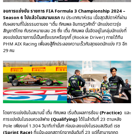
After Sale สู่ Porsche Ownership
Experience แบบครบวงจร ผ่าน
จบการแข่งขัน รายการ FIA Formula 3 Championship 2024 –
แคมเปญ Cayenne Service Clinic
Season 6 ไปแล้วในสนามแรก
ณ ประเทศบาห์เรน เมื่อสุดสัปดาห์ที่ผ่าน
กับผลงานที่ไม่ธรรมดาของ “เติ้น ทัศนพล อินทรภูวศักดิ์” นักแข่งดาวรุ่ง
เบนท์ลีย์ มอเตอร์ส ตีความ
สัญชาติไทย กับรถหมายเลข 26 ซึ่ง เติ้น ทัศนพล นั้นจัดอยู่ในกลุ่มนักแข่งที่
‘Bentley Diamond’ ใหม่ ดีไซน์
ลงแข่งขันรายการนี้เป็นครั้งแรกหรือรุกกี้ (Rookie Driver) ภายใต้ทีม
ระดับซิกเนเจอร์ในยนตรกรรม
EV รุ่นแรก พร้อมเปิดตัวกันยายน
PHM AIX Racing เพื่อลงสู้ศึกประลองความเร็วกับสุดยอดนักแข่ง F3 อีก
นี้
29 คน
ปอร์เช่ เอเอเอสฯ ยกประสบการณ์
Porsche สู่ Central Northville ใน
งาน AAS Roadshow พร้อมข้อ
เสนอพิเศษ Mid-Year 2026
เบนท์ลีย์ แบงค็อก ส่งมอบองค์
ความรู้การขับขี่รถยนต์เบนท์ลีย์
อย่างปลอดภัยในงาน
Extraordinary Chauffeur
Training 2026
โดยการแข่งขันในสนามนี้ เติ้น ทัศนพล เริ่มต้นผลการซ้อม
(Practice)
และ
Porsche Centre Pattanakarn
การแข่งขันในรอบควอลิฟาย
(Qualifying)
ได้ในลำดับที่ 23 ตามหลัง
เชื่อมโยง Porsche Community
Pole เพียงแค่ 1.304 วินาทีเท่านั้น!!! ก่อนจะลงแข่งในรอบสปรินต์ เรซ
ผ่าน The Big Screen Speed: AAS
(Sprint Race)
ที่แม้จะออกสตาร์ทจากอันดับที่ 23 แต่ก็สามารถกด