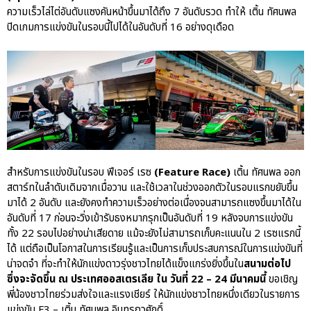
Motorsport Live Experience
ความเร็วไล่ไต่อันดับแซงคันหน้าขึ้นมาได้ถึง 7 อันดับรวด ทำให้ เติ้น ทัศนพล
ปิดเกมการแข่งขันในรอบนี้ไปได้ในอันดับที่ 16 อย่างดุเดือด
aas
AAS Corp
AAS Motorsport
AAS Porsche
Bentley
career
สำหรับการแข่งขันในรอบ ฟีเจอร์ เรซ
(Feature Race)
เติ้น ทัศนพล ออก
สตาร์ทในลำดับเดิมจากเมื่อวาน และใช้เวลาในช่วงออกตัวในรอบแรกขยับขึ้น
news
มาได้ 2 อันดับ และยังคงทำความเร็วอย่างต่อเนื่องจนสามารถแซงขึ้นมาได้ใน
Porsche
อันดับที่ 17 ก่อนจะวิ่งเข้ารับธงหมากรุกเป็นอันดับที่ 19 หลังจบการแข่งขัน
QR
ทั้ง 22 รอบไปอย่างน่าเสียดาย แม้จะยังไม่สามารถเก็บคะแนนใน 2 เรซแรกนี้
ได้ แต่ถือเป็นโอกาสในการเรียนรู้และเป็นการเก็บประสบการณ์ในการแข่งขันที่
Uncategorized
น่าจดจำ ที่จะทำให้นักแข่งดาวรุ่งชาวไทยได้แข็งแกร่งยิ่งขึ้นใน
สนามต่อไป
ซึ่งจะจัดขึ้น ณ ประเทศออสเตรเลีย ใน วันที่ 22 – 24 มีนาคมนี้
ขอเชิญ
พี่น้องชาวไทยร่วมส่งใจและแรงเชียร์ ให้นักแข่งชาวไทยหนึ่งเดียวในรายการ
แข่งขัน F3 – เติ้น ทัศนพล อินทรภูวศักดิ์