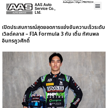
Autoglym | Ulgo | PROTECH
AAS Auto
Service Co.,
Ltd.
Home
เปิดประสบการณ์สุดยอดการแข่งขันความเร็วระดับ
Events
เวิลด์คลาส – FIA Formula 3 กับ เติ้น ทัศนพล
Career
อินทรภูวศักดิ์
Map
Contact
About Us
ปอร์เช่ เอเอเอสฯ พลิกแนวคิด