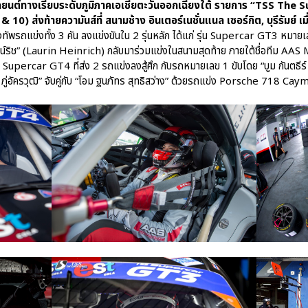
ถยนต์ทางเรียบระดับภูมิภาคเอเชียตะวันออกเฉียงใต้ รายการ “TSS The 
0) ส่งท้ายความันส์ที่ สนามช้าง อินเตอร์เนชั่นแนล เซอร์กิต, บุรีรัมย์ เมื
รถแข่งทั้ง 3 คัน ลงแข่งขันใน 2 รุ่นหลัก ได้แก่ รุ่น Supercar GT3 หมายเล
ิน ไฮน์ริช” (Laurin Heinrich) กลับมาร่วมแข่งในสนามสุดท้าย ภายใต้ชื่อทีม
upercar GT4 ที่ส่ง 2 รถแข่งลงสู้ศึก กับรถหมายเลข 1 ขับโดย “บูม กันตธีร์ กุศ
 ภู่อัครวุฒิ” จับคู่กับ “โอม ฐนภัทร สุทธิสว่าง” ด้วยรถแข่ง Porsche 718