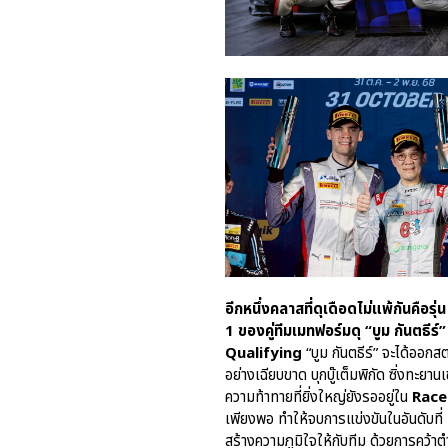
อีกหนึ่งคลาสที่ดุเดือดไม่แพ้กันค
1 ของคู่ทีมเมทฟอร์มดุ “บูม กันตธีร์”
Qualifying
“บูม กันตธีร์” จะได้ออก
อย่างเฉียบขาด บุกบู๊เต็มพิกัด ซิ่งทะยานเข
ความท้าทายที่ยิ่งใหญ่ยังรออยู่ใน
Race
เพียงพอ ทำให้จบการแข่งขันในอันดับที่
สร้างความภูมิใจให้กับทีม ด้วยการคว้า