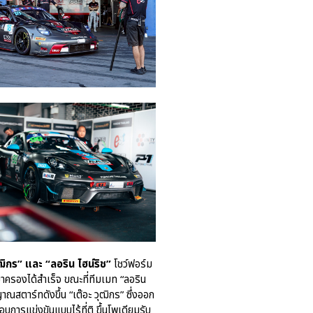
ฒิกร” และ “ลอริน ไฮน์ริช”
โชว์ฟอร์ม
าครองได้สำเร็จ ขณะที่ทีมเมท “ลอริน
ณสตาร์ทดังขึ้น “เต๊อะ วุฒิกร” ซึ่งออก
บการแข่งขันแบบไร้ที่ติ ขึ้นโพเดียมรับ