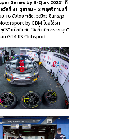
Porsche Centre Pattanakarn
Super Series by B-Quik 2025” ที่
เชื่อมโยง Porsche Community
่อวันที่ 31 ตุลาคม – 2 พฤศจิกายนที่
ผ่าน The Big Screen Speed: AAS
ข 18 ขับโดย “เต๊อะ วุฒิกร อินทรภูว
Motorsport Live Experience
 AAS Motorsport by EBM โดยใช้รถ
ิริ” แท็กทีมกับ “มิกกี้ คมิก กรรณสูต”
 Cayman GT4 RS Clubsport
aas
AAS Corp
AAS Motorsport
AAS Porsche
Bentley
career
news
Porsche
QR
Uncategorized