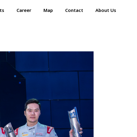
ts
Career
Map
Contact
About Us
Home
Events
Career
Map
Contact
About Us