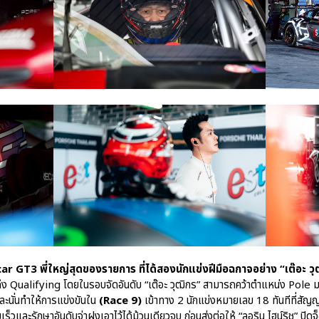
car GT3 พี่ใหญ่สุดของรายการ ที่ได้สองนักแข่งฝีมือฉกาจอย่าง “เต๊อะ วุ
ึง Qualifying โดยในรอบจัดอันดับ “เต๊อะ วุฒิกร” สามารถคว้าตำแหน่ง Pole ม
 และนั่นทำให้การแข่งขันใน
(Race 9)
เข้าทาง 2 นักแข่งหมายเลข 18 ทันทีที่สัญญา
ะรักษาอันดับจ่าฝูงเอาไว้ได้ม้วนเดียวจบ ก่อนส่งต่อให้ “ลอริน ไฮน์ริช” ปิดจ็อ