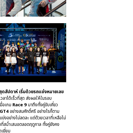
ุดสัปดาห์ เริ่มด้วยรถแข่งหมายเลข
วลาได้เร็วที่สุด ส่งผลให้ในรอบ
เมื่อเกม
Race 9
มาถึงทั้งคู่ขับเคี่ยว
 GT4
อย่างสมศักดิ์ศรี อย่างไรก็ตาม
่แข่งอย่างไม่ลดละ แต่ด้วยเวลาที่เหลือไม่
่สม่ำเสมอตลอดฤดูกาล ทั้งคู่ยังคง
เยี่ยม