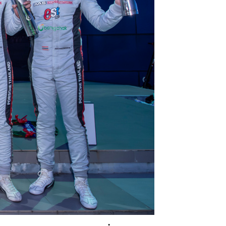
ปอร์เช่ เอเอเอสฯ พลิกแนวคิด
After Sale สู่ Porsche Ownership
Experience แบบครบวงจร ผ่าน
แคมเปญ Cayenne Service Clinic
เบนท์ลีย์ มอเตอร์ส ตีความ
‘Bentley Diamond’ ใหม่ ดีไซน์
ระดับซิกเนเจอร์ในยนตรกรรม
EV รุ่นแรก พร้อมเปิดตัวกันยายน
นี้
ปอร์เช่ เอเอเอสฯ ยกประสบการณ์
Porsche สู่ Central Northville ใน
งาน AAS Roadshow พร้อมข้อ
เสนอพิเศษ Mid-Year 2026
เบนท์ลีย์ แบงค็อก ส่งมอบองค์
ความรู้การขับขี่รถยนต์เบนท์ลีย์
อย่างปลอดภัยในงาน
Extraordinary Chauffeur
Training 2026