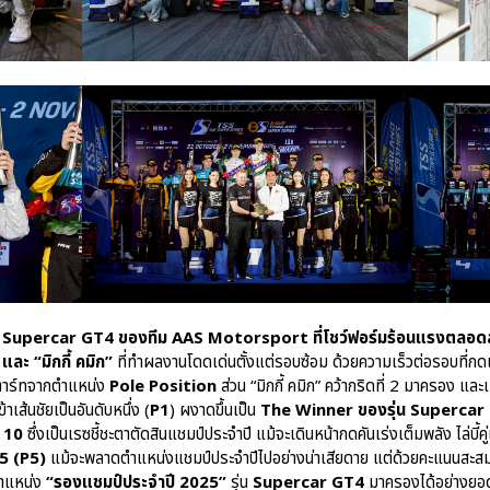
ือรุ่น Supercar GT4 ของทีม AAS Motorsport ที่โชว์ฟอร์มร้อนแรงตลอดส
 และ “มิกกี้ คมิก”
ที่ทำผลงานโดดเด่นตั้งแต่รอบซ้อม ด้วยความเร็วต่อรอบที่กดเ
สตาร์ทจากตำแหน่ง
Pole Position
ส่วน “มิกกี้ คมิก” คว้ากริดที่ 2 มาครอง และ
้าเส้นชัยเป็นอันดับหนึ่ง (
P1
) ผงาดขึ้นเป็น
The Winner ของรุ่น Supercar
 10
ซึ่งเป็นเรซชี้ชะตาตัดสินแชมป์ประจำปี แม้จะเดินหน้ากดคันเร่งเต็มพลัง ไล่บี้คู
5 (P5)
แม้จะพลาดตำแหน่งแชมป์ประจำปีไปอย่างน่าเสียดาย แต่ด้วยคะแนนสะสมที
ตำแหน่ง
“รองแชมป์ประจำปี 2025”
รุ่น
Supercar GT4
มาครองได้อย่างยอด