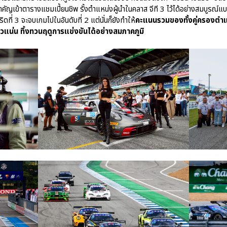
ำคัญเข้าตารางแชมเปี้ยนชิพ รั้งตำแหน่งผู้นำในคลาส จีที 3 ไว้ได้อย่างสมบูรณ
ที่ 3 จะจบเกมไปในอันดับที่ 2 แต่นั่นก็ยังทำให้
คะแนนรวมของทั้งคู่ครองตำแ
วแน่น ทิ้งทวนฤดูการแข่งขันได้อย่างสมภาคภูมิ