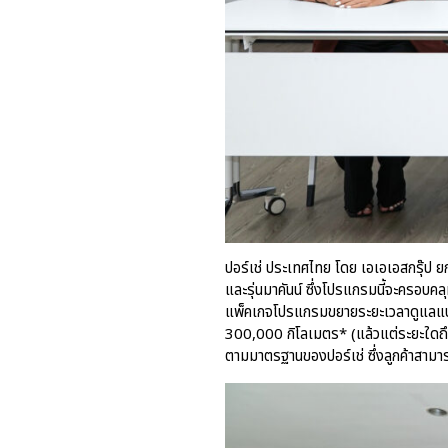
ปอร์เช่ ประเทศไทย โดย เอเอเอสกรุ๊ป ย
และรุ่นมาคันน์ ซึ่งโปรแกรมนี้จะครอบคล
แพ็คเกจโปรแกรมขยายระยะเวลาดูแลแบตเต
300,000 กิโลเมตร* (แล้วแต่ระยะใดถึ
ตามมาตรฐานของปอร์เช่ ซึ่งลูกค้าสามารถ