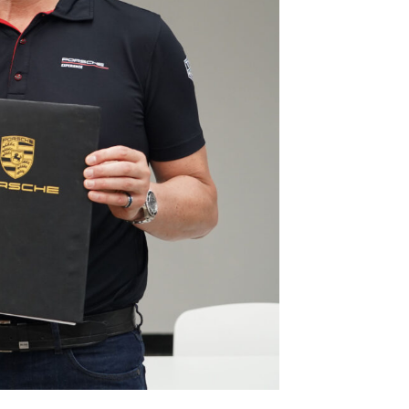
เบนท์ลีย์ มอเตอร์ส ตีความ
‘Bentley Diamond’ ใหม่ ดีไซน์
ระดับซิกเนเจอร์ในยนตรกรรม
EV รุ่นแรก พร้อมเปิดตัวกันยายน
นี้
ปอร์เช่ เอเอเอสฯ ยกประสบการณ์
Porsche สู่ Central Northville ใน
งาน AAS Roadshow พร้อมข้อ
เสนอพิเศษ Mid-Year 2026
เบนท์ลีย์ แบงค็อก ส่งมอบองค์
ความรู้การขับขี่รถยนต์เบนท์ลีย์
อย่างปลอดภัยในงาน
Extraordinary Chauffeur
Training 2026
Porsche Centre Pattanakarn
เชื่อมโยง Porsche Community
ผ่าน The Big Screen Speed: AAS
Motorsport Live Experience
“เติ้น ทัศนพล” ฟอร์มร้อนแรง พลิก
เกมคว้า “Top 5” ที่ฮังกาโรริง เก็บ