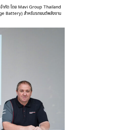
แต้มสำคัญศึก FIA Formula 2
ทย) จำกัด โดย Mavi Group Thailand
ge Battery) สำหรับรถยนต์พลังงาน
aas
AAS Corp
AAS Motorsport
AAS Porsche
Bentley
career
news
Porsche
QR
Uncategorized