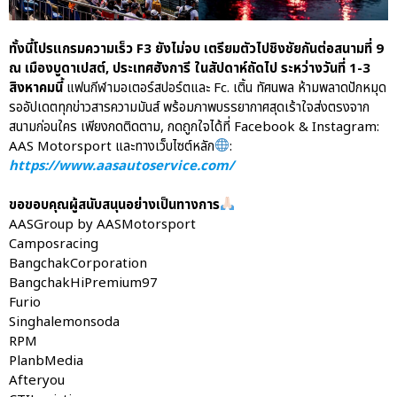
ทั้งนี้โปรแกรมความเร็ว F3 ยังไม่จบ เตรียมตัวไปชิงชัยกันต่อสนามที่ 9
ณ เมืองบูดาเปสต์, ประเทศฮังการี ในสัปดาห์ถัดไป ระหว่างวันที่ 1-3
สิงหาคมนี้
แฟนกีฬามอเตอร์สปอร์ตและ Fc. เติ้น ทัศนพล ห้ามพลาดปักหมุด
รออัปเดตทุกข่าวสารความมันส์ พร้อมภาพบรรยากาศสุดเร้าใจส่งตรงจาก
สนามก่อนใคร เพียงกดติดตาม, กดถูกใจได้ที่ Facebook & Instagram:
AAS Motorsport และทางเว็บไซต์หลัก
:
https://www.aasautoservice.com/
ขอขอบคุณผู้สนับสนุนอย่างเป็นทางการ
AASGroup by AASMotorsport
Camposracing
BangchakCorporation
BangchakHiPremium97
Furio
Singhalemonsoda
RPM
PlanbMedia
Afteryou