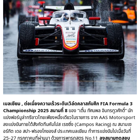
ปอร์เช่ เอเอเอสฯ พลิกแนวคิด
After Sale สู่ Porsche Ownership
Experience แบบครบวงจร ผ่าน
แคมเปญ Cayenne Service Clinic
เบนท์ลีย์ มอเตอร์ส ตีความ
‘Bentley Diamond’ ใหม่ ดีไซน์
ระดับซิกเนเจอร์ในยนตรกรรม
EV รุ่นแรก พร้อมเปิดตัวกันยายน
นี้
ปอร์เช่ เอเอเอสฯ ยกประสบการณ์
Porsche สู่ Central Northville ใน
งาน AAS Roadshow พร้อมข้อ
เสนอพิเศษ Mid-Year 2026
เบลเยียม , ต่อเนื่องความเร็วระดับเวิล์ดคลาสกับศึก FIA Formula 3
เบนท์ลีย์ แบงค็อก ส่งมอบองค์
Championship 2025 สนามที่ 8
ของ “เติ้น ทัศนพล อินทรภูวศักดิ์” นัก
ความรู้การขับขี่รถยนต์เบนท์ลีย์
แข่งฟอร์มูล่าทรีชาวไทยเพียงหนึ่งเดียวในรายการ จาก AAS Motorsport
อย่างปลอดภัยในงาน
ลงแข่งขันภายใต้สังกัดทีมคัมโปส เรซซิ่ง (Campos Racing) ณ สนามเซ
Extraordinary Chauffeur
อร์กิต เดอ สปา-ฟรองโกชองส์ ประเทศเบลเยียม ทำการแข่งขันไปเมื่อวันที่
Training 2026
25-27 กรกฎาคมที่ผ่านมา ด้วยการพารถสูตร No.11
ลงสนามทดสอบ