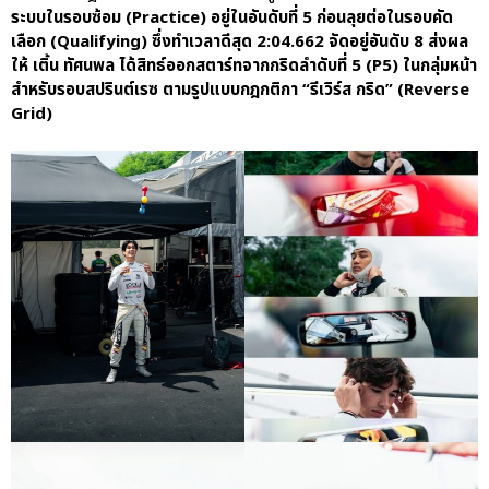
Porsche Centre Pattanakarn
ระบบในรอบซ้อม (Practice) อยู่ในอันดับที่ 5 ก่อนลุยต่อในรอบคัด
เชื่อมโยง Porsche Community
เลือก (Qualifying) ซึ่งทำเวลาดีสุด 2:04.662 จัดอยู่อันดับ 8 ส่งผล
ผ่าน The Big Screen Speed: AAS
ให้ เติ้น ทัศนพล ได้สิทธ์ออกสตาร์ทจากกริดลำดับที่ 5 (P5) ในกลุ่มหน้า
Motorsport Live Experience
สำหรับรอบสปรินต์เรซ ตามรูปแบบกฎกติกา “รีเวิร์ส กริด” (Reverse
Grid)
aas
AAS Corp
AAS Motorsport
AAS Porsche
Bentley
career
news
Porsche
QR
Uncategorized