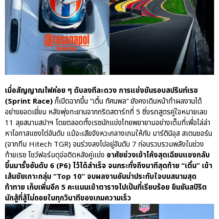
เมื่อสัญญาณไฟค่อย ๆ ดับลงทีละดวง การแข่งขันรอบสปรินท์เรซ
(Sprint Race)
ก็เปิดฉากขึ้น “เติ้น​ ทัศนพล​“ ยังคงเดินหน้าทำผลงานได้
อย่างยอดเยี่ยม​ หลังพุ่งทะยานจากกริดสตาร์ทที่ 5 ซิ่งรถสูตรคู่ใจหมายเลข
11 ลุยสนามสปาฯ​ โดยตลอดทั้งเรซนักแข่งไทยพยายามอย่างเต็มที่เพื่อไล่ล่า
หาโอกาสแซงไต่อันดับ แม้จะเสียจังหวะกลางเกมให้กับ มาร์ตินิอุส สเตนชอร์น
(จากทีม Hitech TGR) จนร่วงลงไปอยู่อันดับ 7 ก่อนรวบรวมพลังในช่วง
ท้ายเรซ โชว์ฟอร์มดุจ่อติดหลังคู่แข่ง
อาศัยช่วงเข้าโค้งสุดเฉียบแซงกลับ
ขึ้นมารั้งอันดับ 6 (P6) ไว้ได้สำเร็จ จนกระทั่งถึงนาทีสุดท้าย “เติ้น” เข้า
เส้นชัยเกาะกลุ่ม​ “Top 10” จบผลงานอันน่าประทับใจบนสนามสุด
ท้าทาย เก็บเพิ่มอีก 5 คะแนนเข้าตารางไปเป็นที่เรียบร้อย ยืนยันสปิริต
นักสู้ที่สู้ไม่ถอยในทุกวินาทีของเกมความเร็ว