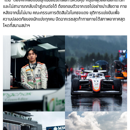
“เติ้น” ต้องหักหลบแบบฉุกเฉินจนรถเสียการควบคุม หมุนหลุดออกนอกแทร็ก
และไม่สามารถกลับเข้าสู่เกมต่อได้ ต้องถอนตัวจากเรซไปอย่างน่าเสียดาย ภาย
หลังจากนั้นไม่นาน คณะกรรมการตัดสินใจโบกธงแดง ยุติการแข่งขันเพื่อ
ความปลอดภัยของนักแข่งทุกคน ปิดฉากเรซสุดท้าทายภายใต้สภาพอากาศสุด
โหดที่สนามสปาฯ