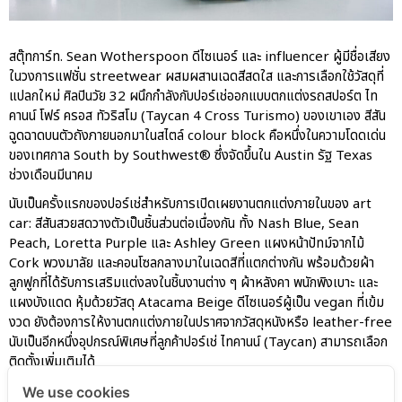
Experience แบบครบวงจร ผ่าน
แคมเปญ Cayenne Service Clinic
เบนท์ลีย์ มอเตอร์ส ตีความ
สตุ๊ทการ์ท. Sean Wotherspoon ดีไซเนอร์ และ influencer ผู้มีชื่อเสียง
‘Bentley Diamond’ ใหม่ ดีไซน์
ในวงการแฟชั่น streetwear ผสมผสานเฉดสีสดใส และการเลือกใช้วัสดุที่
ระดับซิกเนเจอร์ในยนตรกรรม
แปลกใหม่ ศิลปินวัย 32 ผนึกกำลังกับปอร์เช่ออกแบบตกแต่งรถสปอร์ต ไท
EV รุ่นแรก พร้อมเปิดตัวกันยายน
คานน์ โฟร์ ครอส ทัวริสโม (Taycan 4 Cross Turismo) ของเขาเอง สีสัน
นี้
ฉูดฉาดบนตัวถังภายนอกมาในสไตล์ colour block คือหนึ่งในความโดดเด่น
ปอร์เช่ เอเอเอสฯ ยกประสบการณ์
ของเทศกาล South by Southwest® ซึ่งจัดขึ้นใน Austin รัฐ Texas
Porsche สู่ Central Northville ใน
ช่วงเดือนมีนาคม
งาน AAS Roadshow พร้อมข้อ
นับเป็นครั้งแรกของปอร์เช่สำหรับการเปิดเผยงานตกแต่งภายในของ art
เสนอพิเศษ Mid-Year 2026
car: สีสันสวยสดวางตัวเป็นชิ้นส่วนต่อเนื่องกัน ทั้ง Nash Blue, Sean
เบนท์ลีย์ แบงค็อก ส่งมอบองค์
Peach, Loretta Purple และ Ashley Green แผงหน้าปัทม์จากไม้
ความรู้การขับขี่รถยนต์เบนท์ลีย์
Cork พวงมาลัย และคอนโซลกลางมาในเฉดสีที่แตกต่างกัน พร้อมด้วยผ้า
อย่างปลอดภัยในงาน
ลูกฟูกที่ได้รับการเสริมแต่งลงในชิ้นงานต่าง ๆ ผ้าหลังคา พนักพิงเบาะ และ
Extraordinary Chauffeur
แผงบังแดด หุ้มด้วยวัสดุ Atacama Beige ดีไซเนอร์ผู้เป็น vegan ที่เข้ม
Training 2026
งวด ยังต้องการให้งานตกแต่งภายในปราศจากวัสดุหนังหรือ leather-free
Porsche Centre Pattanakarn
นับเป็นอีกหนึ่งอุปกรณ์พิเศษที่ลูกค้าปอร์เช่ ไทคานน์ (Taycan) สามารถเลือก
เชื่อมโยง Porsche Community
ติดตั้งเพิ่มเติมได้
ผ่าน The Big Screen Speed: AAS
Motorsport Live Experience
We use cookies