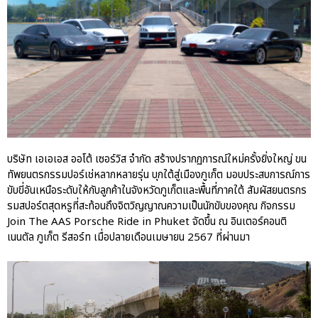
ปอร์เช่ เอเอเอสฯ พลิกแนวคิด
After Sale สู่ Porsche Ownership
Experience แบบครบวงจร ผ่าน
แคมเปญ Cayenne Service Clinic
เบนท์ลีย์ มอเตอร์ส ตีความ
‘Bentley Diamond’ ใหม่ ดีไซน์
ระดับซิกเนเจอร์ในยนตรกรรม
EV รุ่นแรก พร้อมเปิดตัวกันยายน
บริษัท เอเอเอส ออโต้ เซอร์วิส จำกัด สร้างปรากฏการณ์ใหม่ครั้งยิ่งใหญ่ ขน
นี้
ทัพยนตรกรรมปอร์เช่หลากหลายรุ่น บุกใต้สู่เมืองภูเก็ต มอบประสบการณ์การ
ปอร์เช่ เอเอเอสฯ ยกประสบการณ์
ขับขี่อันเหนือระดับให้กับลูกค้าในจังหวัดภูเก็ตและพื้นที่ภาคใต้ สัมผัสยนตรกร
Porsche สู่ Central Northville ใน
รมสปอร์ตสุดหรูที่สะท้อนถึงจิตวิญญาณความเป็นนักขับของคุณ กิจกรรม
งาน AAS Roadshow พร้อมข้อ
Join The AAS Porsche Ride in Phuket จัดขึ้น ณ อินเตอร์คอนติ
เสนอพิเศษ Mid-Year 2026
เนนตัล ภูเก็ต รีสอร์ท เมื่อปลายเดือนเมษายน 2567 ที่ผ่านมา
เบนท์ลีย์ แบงค็อก ส่งมอบองค์
ความรู้การขับขี่รถยนต์เบนท์ลีย์
อย่างปลอดภัยในงาน
Extraordinary Chauffeur
Training 2026