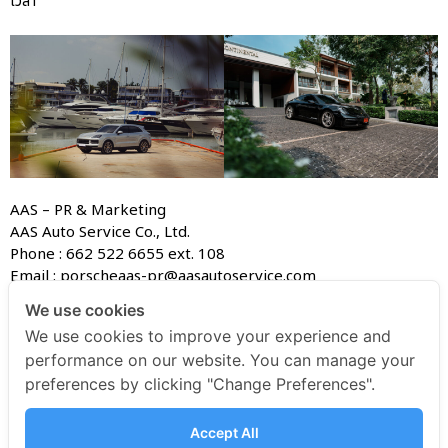
เวลา
AAS – PR & Marketing
AAS Auto Service Co., Ltd.
Phone : 662 522 6655 ext. 108
Email : porscheaas-pr@aasautoservice.com
We use cookies
We use cookies to improve your experience and
AAS Porsche
performance on our website. You can manage your
preferences by clicking "Change Preferences".
AAS Porsche
May 17, 2024
9:45 am
Accept All