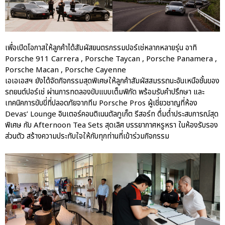
Porsche Centre Pattanakarn
เชื่อมโยง Porsche Community
ผ่าน The Big Screen Speed: AAS
Motorsport Live Experience
เพื่อเปิดโอกาสให้ลูกค้าได้สัมผัสยนตรกรรมปอร์เช่หลากหลายรุ่น อาทิ
Porsche 911 Carrera , Porsche Taycan , Porsche Panamera ,
Porsche Macan , Porsche Cayenne
aas
เอเอเอสฯ ยังได้จัดกิจกรรมสุดพิเศษให้ลูกค้าสัมผัสสมรรถนะอันเหนือชั้นของ
รถยนต์ปอร์เช่ ผ่านการทดลองขับแบบเต็มพิกัด พร้อมรับคำปรึกษา และ
AAS Corp
เทคนิคการขับขี่ที่ปลอดภัยจากทีม Porsche Pros ผู้เชี่ยวชาญที่ห้อง
AAS Motorsport
Devas’ Lounge อินเตอร์คอนติเนนตัลภูเก็ต รีสอร์ท ดื่มด่ำประสบการณ์สุด
พิเศษ กับ Afternoon Tea Sets สุดเลิศ บรรยากาศหรูหรา ในห้องรับรอง
AAS Porsche
ส่วนตัว สร้างความประทับใจให้กับทุกท่านที่เข้าร่วมกิจกรรม
Bentley
career
news
Porsche
QR
Uncategorized