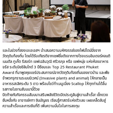
และในช่วงที่สองเอเอเอสฯ นำเสนอความมหัศจรรย์ของไฟน์ไดน์นิ่งจาก
วัตถุดิบท้องถิ่น โดยได้รับเกียรติจากเชฟชื่อดังจากทางโรงแรมอินเตอร์คอนติ
เนนตัล ภูเก็ต รีสอร์ท เชฟเฉลิมวุฒิ ศรีวรกุล หรือ เชฟหนุ่ย แห่งห้องอาหาร
จรัส ระดับมิชชิลินไกด์ 3 ปีซ้อนและ Top 25 Restaurant Phuket
Award ที่มาพูดคุยแชร์ประสบการณ์จากวัตถุดิบท้องถิ่นของชาวบ้าน และพืช
จำพวกรุกรานระบบนิเวศน์ (Invasive plants and animal) ให้กลายเป็น
อาหารรสเลิศระดับ 5 ดาว พร้อมโชว์ทำเมนูเมี่ยง Scallop ให้ทุกท่านได้ลิ้ม
รสภายในงานสัมมนานี้ด้วย
ปิดท้ายกับกิจกรรมสัมมนาเสริมพลังชีวิตเปิดประตูลับสู่ความสำเร็จ! เช็กดวง
ยืนหนึ่งกับ อาจารย์คฑา ชินบัญชร เรียนรู้ศาสตร์แห่งตัวเลข เผยเคล็ดลับสู่
ความสำเร็จและการเงินที่ดี เพิ่มความมั่นใจในการลงทุน