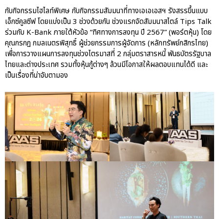
กับกิจกรรมไฮไลท์พิเศษ กับกิจกรรมสัมมนาที่ทางเอเอเอสฯ รังสรรขึ้นแบบ
เอ็กซ์คูลซีฟ โดยแบ่งเป็น 3 ช่วงด้วยกัน ช่วงแรกจัดสัมมนาสไตล์ Tips Talk
ร่วมกับ K-Bank ภายใต้หัวข้อ “ทิศทางการลงทุน ปี 2567” (พอร์ตหุ้น) โดย
คุณกรกฏ กมลเนตรพิสุทธิ์ ผู้ช่วยกรรมการผู้จัดการ (หลักทรัพย์กสิกรไทย)
เพื่อการวางแผนการลงทุนช่วงไตรมาสที่ 2 กลุ่มตราสารหนี้ พันธบัตรรัฐบาล
ไทยและต่างประเทศ รวมทั้งหุ้นกู้ต่างๆ ล้วนมีโอกาสให้ผลตอบแทนได้ดี และ
เป็นเรื่องที่น่าจับตามอง