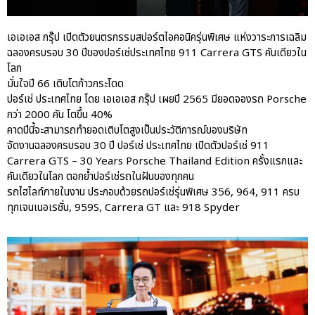
ปอร์เช่ เอเอเอสฯ พลิกแนวคิด
After Sale สู่ Porsche Ownership
Experience แบบครบวงจร ผ่าน
เอเอเอส กรุ๊ป เปิดตัวยนตรกรรมสปอร์ตไอคอนิครุ่นพิเศษ แห่งวาระการเฉลิม
แคมเปญ Cayenne Service Clinic
ฉลองครบรอบ 30 ปีของปอร์เช่ประเทศไทย 911 Carrera GTS คันเดียวใน
เบนท์ลีย์ มอเตอร์ส ตีความ
โลก
‘Bentley Diamond’ ใหม่ ดีไซน์
มั่นใจปี 66 เติบโตก้าวกระโดด
ระดับซิกเนเจอร์ในยนตรกรรม
ปอร์เช่ ประเทศไทย โดย เอเอเอส กรุ๊ป เผยปี 2565 มียอดจองรถ Porsche
EV รุ่นแรก พร้อมเปิดตัวกันยายน
กว่า 2000 คัน โตขึ้น 40%
นี้
คาดปีนี้จะสามารถทำยอดเติบโตสูงเป็นประวัติการณ์ของบริษัท
ปอร์เช่ เอเอเอสฯ ยกประสบการณ์
จัดงานฉลองครบรอบ 30 ปี ปอร์เช่ ประเทศไทย เปิดตัวปอร์เช่ 911
Porsche สู่ Central Northville ใน
Carrera GTS – 30 Years Porsche Thailand Edition ครั้งแรกและ
งาน AAS Roadshow พร้อมข้อ
คันเดียวในโลก ตอกย้ำปอร์เช่รถในฝันของทุกคน
เสนอพิเศษ Mid-Year 2026
รถไฮไลท์ภายในงาน ประกอบด้วยรถปอร์เช่รุ่นพิเศษ 356, 964, 911 ครบ
เบนท์ลีย์ แบงค็อก ส่งมอบองค์
ทุกเจนเนอเรชั่น, 959S, Carrera GT และ 918 Spyder
ความรู้การขับขี่รถยนต์เบนท์ลีย์
อย่างปลอดภัยในงาน
Extraordinary Chauffeur
Training 2026
Porsche Centre Pattanakarn
เชื่อมโยง Porsche Community
ผ่าน The Big Screen Speed: AAS