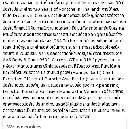
เพื่อเป็นการฉลองความสำเร็จอันยิ่งใหญ่ที่ เราได้จัดงานฉลองครบรอบ 30 ปี
ปอร์เช่ประเทศไทย “30 Years of Porsche in Thailand” ภายใต้คอน
เซ็ปต์ Dreams in Colours ความฝันคือพลังอันยิ่งใหญ่ที่ถูกสรรสร้างจาก
จินตนาการไม่รู้จบ ตระการตาไปกับความหลากสีและความพิเศษของรถสปอร์ต
ปอร์เช่ที่ทุกคนใฝ่ฝัน ภายในงาน เอเอเอส กรุ๊ป ขนทัพ รถไฮไลท์รุ่นพิเศษ และ
หาชมได้ยากมาจัดแสดงอย่างตระการตาประกอบด้วย 356 จุดเริ่มต้นอย่าง
เป็นทางการของแบรนด์ปอร์เช่ ,964 Turbo รถยนต์ปอร์เช่คันแรกที่เอเอ
เอสฯ นำเข้าสู่ประเทศไทยอย่างเป็นทางการ, 911 การรวมตัวของไอคอนิค
ครบทั้ง 8 เจเนอเรชั่น 911S รถคลาสสิคที่ผ่านการบูรณะความสวยงามจาก
AAS Body & Paint 959S, Carrera GT และ 918 Spyder สุดยอด
แห่งความโดดเด่นในการพลิกโฉมของปอร์เช่ที่รับรองว่าหาชมที่ไหนได้ยาก
และยังได้รับเกียรติจาก มร.ฮานเนส รูออฟ (Hannes Ruoff) Chief
Executive Officer of Porsche Asia Pacific (ประธานเจ้าหน้าที่บริหาร
ปอร์เช่ เอเชีย แปซิฟิก) และ มร.บอริส เอเพนบริ้ง (Boris Apenbrink)
Director, Porsche Exclusive Manufaktur Vehicles (ผู้อำนวยการ
ฝ่าย เอ็กซ์คลูซีฟ เมนู แฟค ทัว ปอร์เช่ เอเชีย แปซิฟิก) มาร่วมงาน ตอกย้ำ
ศักยภาพของปอร์เช่ ประเทศไทย แสดงให้เห็นว่าตลาดเมืองไทยโดยเฉพาะ
ตลาดลักซ์ชัวรีเป็นที่จับตามองของทั่วโลก เมื่อวันเสาร์ที่ 18 มีนาคม 2566 ณ
ห้องเพลนารีฮอลล์ ชั้น 1 ศูนย์การประชุมแห่งชาติสิริกิติ์
We use cookies