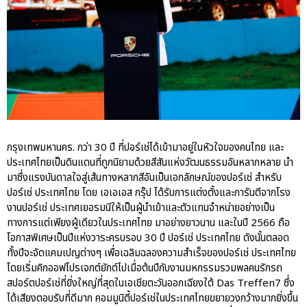
Motorsport Live Experience
aas
AAS Corp
AAS Motorsport
AAS Porsche
กรุงเทพมหานคร. กว่า 30 ปี ที่ปอร์เช่ได้เข้ามาอยู่ในหัวใจของคนไทย และ
Bentley
ประเทศไทยเป็นดินแดนที่ถูกนิยามด้วยสีสันแห่งวัฒนธรรมอันหลากหลาย นำ
career
มาซึ่งแรงบันดาลใจสู่เส้นทางหลากสีอันเป็นเอกลักษณ์ของปอร์เช่ สำหรับ
ปอร์เช่ ประเทศไทย โดย เอเอเอส กรุ๊ป ได้รับการแต่งตั้งและการันตีจากโรง
news
งานปอร์เช่ ประเทศเยอรมนีให้เป็นผู้นำเข้าและตัวแทนจำหน่ายอย่างเป็น
Porsche
ทางการแต่เพียงผู้เดียวในประเทศไทย มาอย่างยาวนาน และในปี 2566 ถือ
QR
โอกาสพิเศษเป็นปีแห่งวาระครบรอบ 30 ปี ปอร์เช่ ประเทศไทย ดังนั้นตลอด
ทั้งปีจะจัดแคมเปญต่างๆ เพื่อเฉลิมฉลองความสำเร็จของปอร์เช่ ประเทศไทย
Uncategorized
โดยเริ่มคิกออฟโปรเจกต์ยักต์ไปเมื่อต้นปีกับงานมหกรรมรวมพลคนรักรถ
สปอร์ตปอร์เช่ที่ยิ่งใหญ่ที่สุดในเอเชียตะวันออกเฉียงใต้ Das Treffen7 ซึ่ง
ได้เสียงตอบรับที่ดีมาก คอมมูนิตี้ปอร์เช่ในประเทศไทยขยายวงกว้างมากยิ่งขึ้น