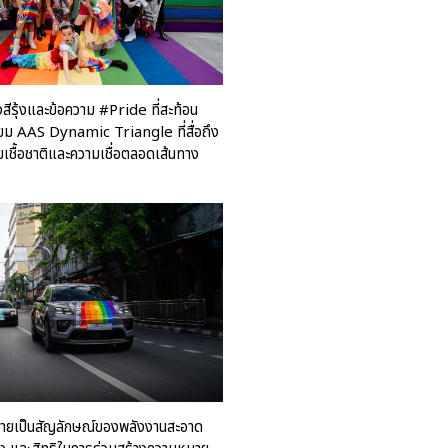
Motorsport Live Experience
aas
ีรุ้งและข้อความ #Pride ที่สะท้อน
AAS Corp
ยม AAS Dynamic Triangle ที่สื่อถึง
เชื้อชาติและความเชื่อตลอดเส้นทาง
AAS Motorsport
AAS Porsche
Bentley
career
news
Porsche
QR
Uncategorized
ลายเป็นสัญลักษณ์ของพลังงานสะอาด