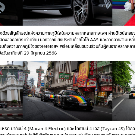
ต่งด้วยสัญลักษณ์แห่งความภาคภูมิใจในความหลากหลายทางเพศ ผ่านดีไซน์ลายธงส
ดงออกอย่างเท่าเทียม นอกจากนี้ ยังประดับด้วยโลโก้ AAS และลวดลายสามเหลี่
รวมถึงความภาคภูมิใจของเอเอเอสฯ พร้อมเคลื่อนขบวนร่วมกับผู้คนจากหลากหลาย
่อวันอาทิตย์ที่ 29 มิถุนายน 2568
เหรด มาคันน์ 4 (Macan 4 Electric) และ ไทคานน์ 4 เอส (Taycan 4S) ได้ก