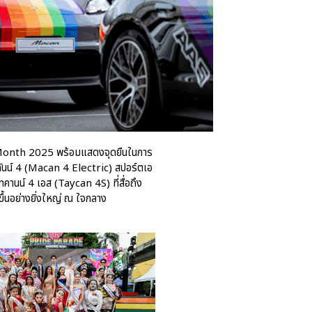
After Sale สู่ Porsche Ownership
Experience แบบครบวงจร ผ่าน
แคมเปญ Cayenne Service Clinic
เบนท์ลีย์ มอเตอร์ส ตีความ
‘Bentley Diamond’ ใหม่ ดีไซน์
ระดับซิกเนเจอร์ในยนตรกรรม
EV รุ่นแรก พร้อมเปิดตัวกันยายน
นี้
ปอร์เช่ เอเอเอสฯ ยกประสบการณ์
Porsche สู่ Central Northville ใน
e Month 2025 พร้อมแสดงจุดยืนในการ
งาน AAS Roadshow พร้อมข้อ
นน์ 4 (Macan 4 Electric) สปอร์ตเอ
เสนอพิเศษ Mid-Year 2026
คานน์ 4 เอส (Taycan 4S) ที่สื่อถึง
นอย่างยิ่งใหญ่ ณ ใจกลาง
เบนท์ลีย์ แบงค็อก ส่งมอบองค์
ความรู้การขับขี่รถยนต์เบนท์ลีย์
อย่างปลอดภัยในงาน
Extraordinary Chauffeur
Training 2026
Porsche Centre Pattanakarn
เชื่อมโยง Porsche Community
ผ่าน The Big Screen Speed: AAS