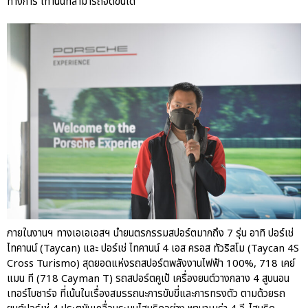
ทางการ เท่านั้นที่สามารถจัดขึ้นได้”
เชื่อมโยง Porsche Community
ผ่าน The Big Screen Speed: AAS
Motorsport Live Experience
aas
AAS Corp
AAS Motorsport
AAS Porsche
Bentley
career
news
ภายในงานฯ ทางเอเอเอสฯ นำยนตรกรรมสปอร์ตมากถึง 7 รุ่น อาทิ ปอร์เช่
Porsche
ไทคานน์ (Taycan) และ ปอร์เช่ ไทคานน์ 4 เอส ครอส ทัวริสโม (Taycan 4S
QR
Cross Turismo) สุดยอดแห่งรถสปอร์ตพลังงานไฟฟ้า 100%, 718 เคย์
แมน ที (718 Cayman T) รถสปอร์ตคูเป้ เครื่องยนต์วางกลาง 4 สูบนอน
Uncategorized
เทอร์โบชาร์จ ที่เน้นในเรื่องสมรรถนะการขับขี่และการทรงตัว ตามด้วยรถ