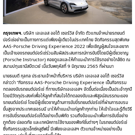
ปอร์เช่ เอเอเอสฯ พลิกแนวคิด
After Sale สู่ Porsche Ownership
Experience แบบครบวงจร ผ่าน
แคมเปญ Cayenne Service Clinic
กรุงเทพฯ.
บริษัท เอเอเอส ออโต้ เซอร์วิส จำกัด ตัวแทนจำหน่ายรถยนต์
เบนท์ลีย์ มอเตอร์ส ตีความ
ปอร์เช่อย่างเป็นทางการแต่เพียงผู้เดียวในประเทศไทย จัดกิจกรรมสุดพิเศษ
‘Bentley Diamond’ ใหม่ ดีไซน์
AAS-Porsche Driving Experience 2022 เพื่อเชิญผู้สนใจและอยาก
ระดับซิกเนเจอร์ในยนตรกรรม
เป็นเจ้าของรถยนต์ปอร์เช่ร่วมสัมผัสประสบการณ์การขับขี่โดยมีผู้เชี่ยวชาญ
EV รุ่นแรก พร้อมเปิดตัวกันยายน
(Porsche Instructor) คอยดูแลและให้คำแนะนำการใช้รถอย่างใกล้ชิด ณ
นี้
สนามปทุมธานีสปีดเวย์ เมื่อวันพฤหัสที่ 9 มิถุนายน 2565 ที่ผ่านมา
ปอร์เช่ เอเอเอสฯ ยกประสบการณ์
นายธนบดี กุลทล ประธานเจ้าหน้าที่บริหาร บริษัท เอเอเอส ออโต้ เซอร์วิส
Porsche สู่ Central Northville ใน
กล่าวว่า “กิจกรรม AAS-Porsche Driving Experience เป็นกิจกรรม
งาน AAS Roadshow พร้อมข้อ
ทดลองขับรถยนต์ปอร์เช่ ที่ทางบริษัทเอเอเอสฯ จัดขึ้นต่อเนื่องเป็นประจำทุกปี
เสนอพิเศษ Mid-Year 2026
โดยมีวัตถุประสงค์เพื่อให้ลูกค้าที่สนใจได้ทดลองขับและพิสูจน์สมรรถนะของ
เบนท์ลีย์ แบงค็อก ส่งมอบองค์
รถยนต์ปอร์เช่ โดยมีผู้เชี่ยวชาญด้านการขับขี่รถยนต์ปอร์เช่ที่ผ่านการอบรม
ความรู้การขับขี่รถยนต์เบนท์ลีย์
ขั้นสูงจากประเทศเยอรมนี มาให้คำแนะนำแก่ลูกค้าทุกท่าน ให้เข้าใจและรู้ถึงวิธี
อย่างปลอดภัยในงาน
การขับขี่รถยนต์ปอร์เช่ได้อย่างเต็มพิกัด รวมถึงข้อแนะนำเพื่อการขับขี่อย่าง
Extraordinary Chauffeur
ถูกต้อง ปลอดภัย และเทคนิคการใช้งานของฟังก์ชั่นต่างๆ ในรถยนต์ปอร์เช่
Training 2026
ซึ่งกิจกรรมสุดเอ็กซ์คลูซีฟนี้ มีเพียงเอเอเอสฯ ตัวแทนจำหน่ายอย่างเป็น
Porsche Centre Pattanakarn