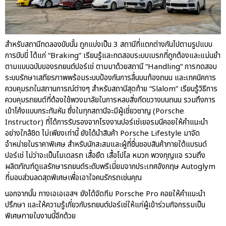
สำหรับสถานีทดลองขับนั้น ถูกแบ่งเป็น 3 สถานีที่แตกต่างกันไปตามรูปแบบ
การขับขี่ ได้แก่ “Braking” เรียนรู้และทดสอบระบบเบรกที่ถูกต้องและแม่นยำ
ตามแบบฉบับของรถยนต์ปอร์เช่ ตามมาด้วยสถานี “Handling” การทดสอบ
ระบบรักษาเสถียรภาพพร้อมระบบป้องกันการลื่นบนท้องถนน และเทคนิคการ
ควบคุมรถในสถานการณ์ต่างๆ สำหรับสถานีสุดท้าย “Slalom” เรียนรู้วิธีการ
ควบคุมรถยนต์ที่ต้องใช้พวงมาลัยในการหลบสิ่งกีดขวางบนถนน รวมถึงการ
เข้าโค้งแบบกระทันหัน ซึ่งในทุกสถานีจะมีผู้เชี่ยวชาญ (Porsche
Instructor) ที่ได้การรับรองจากโรงงานปอร์เช่เยอรมนีคอยให้คำแนะนำ
อย่างใกล้ชิด ไม่เพียงเท่านี้ ยังได้นำสินค้า Porsche Lifestyle มาจัด
จำหน่ายในราคาพิเศษ สำหรับนักสะสมและผู้ที่ชื่นชอบสินค้าภายใต้แบรนด์
ปอร์เช่ ไม่ว่าจะเป็นโมเดลรถ เสื้อยืด เสื้อโปโล หมวก พวงกุญแจ รวมถึง
ผลิตภัณฑ์ดูแลรักษารถยนต์ระดับพรีเมี่ยมจากประเทศอังกฤษ Autoglym
ที่มอบส่วนลดสุดพิเศษเพื่อเอาใจคนรักรถเช่นคุณ
นอกจากนั้น ทางเอเอเอสฯ ยังได้จัดทีม Porsche Pro คอยให้คำแนะนำ
ปรึกษา และให้ความรู้เกี่ยวกับรถยนต์ปอร์เช่ให้แก่ผู้เข้าร่วมกิจกรรมเป็น
พิเศษภายในงานนี้อีกด้วย