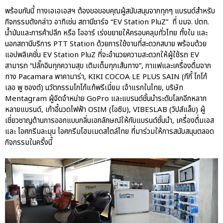
พร้อมกันนี้ ทางเอเอเอสฯ ต้องขอขอบคุณผู้สนับสนุนจากทุกๆ แบรนด์สำหรับ
กิจกรรมดังกล่าว อาทิเช่น สถานีชาร์จ “EV Station PluZ” ที่ บมจ. ปตท.
น้ำมันและการค้าปลีก หรือ โออาร์ เร่งขยายให้ครอบคลุมทั่วไทย ทั้งใน และ
นอกสถานีบริการ PTT Station ด้วยการใช้งานที่สะดวกสบาย พร้อมด้วย
แอปพลิเคชั่น EV Station PluZ ที่จะอำนวยความสะดวกให้ผู้ใช้รถ EV
สามารถ “ปลั๊กอินทุกความสุข เติมเต็มทุกเส้นทาง”, กาแฟและเครื่องดื่มจาก
ทาง Pacamara พาคามาร่า, KIKI COCOA LE PLUS SAIN (กีกี้ โกโก้
เลอ พู ซองต์) นวัตกรรมโกโก้แท้พรีเมี่ยม เจ้าแรกในไทย, บริษัท
Mentagram ผู้จัดจำหน่าย GoPro และแบรนด์ชั้นนำระดับโลกอีกหลาก
หลายแบรนด์, เก้าอี้นวดไฟฟ้า OSIM (โอซิม), VIBESLAB (วิปส์แล็บ) ผู้
เชี่ยวชาญด้านการออกแบบกลิ่นเอกลักษณ์ให้กับแบรนด์ชั้นนำ, เครื่องดื่มเอส
และ ไอศกรีมละมุน ไอศกรีมโฮมเมดสไตล์ไทย ที่มาร่วมให้การสนับสนุนตลอด
กิจกรรมในครั้งนี้