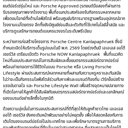
ยนต์ปอร์เช่รุ่นใหม่ และ Porsche Approved (รถยนต์มือสองที่ผ่านการ
รับรองคุณภาพจากโรงงาน) พื้นที่อเนกประสงค์รองรับกิจกรรมหลากหลาย
เพื่อตอบโจทย์ทั้งด้านไลฟ์สไตล์ พร้อมศูนย์บริการมาตรฐานพร้อมอุปกรณ์จาก
โรงงานแม่โดยตรง อีกทั้งยังมีศูนย์ซ่อมสีและตัวถังที่ใช้เทคโนโลยีล้ำสมัย และ
บริการดูแลรักษารถยนต์แบบครบวงจรในระดับพรีเมียม
ระหว่างการก่อสร้างโครงการ Porsche Centre Kanlapaphruek ซึ่งมี
กำหนดเปิดให้บริการเต็มรูปแบบในปี พ.ศ. 2569 โดยช่วงต้นปี เอเอเอส ออโต้
เซอร์วิส เตรียมเปิดตัว Porsche NOW Kanlapaphruek พื้นที่แนวคิด
ใหม่ที่มอบประสบการณ์ในการสัมผัสและซื้อยนตรกรรมสปอร์ตจากปอร์เช่
พร้อมถ่ายทอดการใช้ชีวิตในแบบ Porsche หรือ Living Porsche
Lifestyle ผ่านประสบการณ์หลากหลายที่ผสานกับความหรูหราและทันสมัย
ไม่ว่าจะเป็นกิจกรรมไลฟ์สไตล์ร่วมกับคาเฟ่และแบรนด์ท้องถิ่น เวิร์กช็อปสร้าง
แรงบันดาลใจ และ Porsche Lifestyle Wall เพื่อสร้างจุดหมายปลายทาง
ที่เปิดโอกาสให้ลูกค้าได้สัมผัสกับยนตรกรรมสปอร์ตจากปอร์เช่และเอกลักษณ์
ของแบรนด์อย่างลึกซึ้งในทุกมิติ
ด้วยความมุ่งมั่นในการมอบประสบการณ์ที่ดีที่สุดให้กับลูกค้าชาวไทย เอเอเอส
ออโต้ เซอร์วิส ยังคงเดินหน้าพัฒนาอย่างไม่หยุดยั้ง เพื่อให้สอดคล้องกับการ
เติบโตของแบรนด์ปอร์เช่ในประเทศไทย และเพื่อรักษามาตรฐานการบริการ
ตามพันธกิจขององค์กรที่ยืดมั่นมากว่าสามทศวรรษ ที่ผสานความเป็นไทยได้