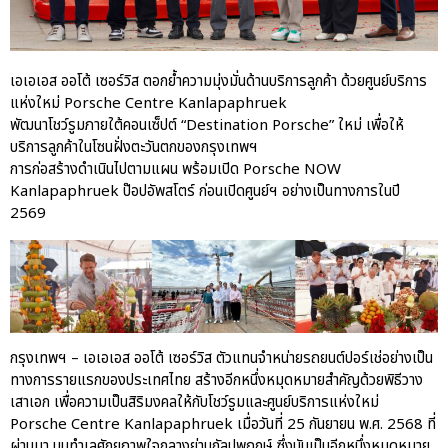
ปอร์เช่ เอเอเอสฯ พลิกแนวคิด
After Sale สู่ Porsche Ownership
Experience แบบครบวงจร ผ่าน
แคมเปญ Cayenne Service Clinic
เอเอเอส ออโต้ เซอร์วิส ตอกย้ำความมุ่งมั่นด้านบริการลูกค้า ด้วยศูนย์บริการ
เบนท์ลีย์ มอเตอร์ส ตีความ
แห่งใหม่ Porsche Centre Kanlapaphruek
‘Bentley Diamond’ ใหม่ ดีไซน์
พัฒนาโชว์รูมภายใต้คอนเซ็ปต์ “Destination Porsche” ใหม่ เพื่อให้
ระดับซิกเนเจอร์ในยนตรกรรม
บริการลูกค้าในโซนฝั่งตะวันตกของกรุงเทพฯ
EV รุ่นแรก พร้อมเปิดตัวกันยายน
การก่อสร้างดำเนินไปตามแผน พร้อมเปิด Porsche NOW
นี้
Kanlapaphruek ป๊อปอัพสโตร์ ก่อนเปิดศูนย์ฯ อย่างเป็นทางการในปี
ปอร์เช่ เอเอเอสฯ ยกประสบการณ์
2569
Porsche สู่ Central Northville ใน
งาน AAS Roadshow พร้อมข้อ
เสนอพิเศษ Mid-Year 2026
เบนท์ลีย์ แบงค็อก ส่งมอบองค์
ความรู้การขับขี่รถยนต์เบนท์ลีย์
อย่างปลอดภัยในงาน
Extraordinary Chauffeur
กรุงเทพฯ – เอเอเอส ออโต้ เซอร์วิส ตัวแทนจำหน่ายรถยนต์ปอร์เช่อย่างเป็น
Training 2026
ทางการรายแรกของประเทศไทย สร้างอีกหนึ่งหมุดหมายสำคัญด้วยพิธีวาง
Porsche Centre Pattanakarn
เสาเอก เพื่อความเป็นสิริมงคลให้กับโชว์รูมและศูนย์บริการแห่งใหม่
เชื่อมโยง Porsche Community
Porsche Centre Kanlapaphruek เมื่อวันที่ 25 กันยายน พ.ศ. 2568 ที่
ผ่าน The Big Screen Speed: AAS
ผ่านมา บนทำเลศักยภาพใจกลางย่านกัลปพฤกษ์ ซึ่งนับเป็นอีกหนึ่งหมุดหมาย