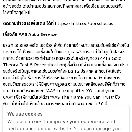
อย่างลงตัว โดยนำเสนอประสบการณ์ที่หลากหลายเพื่อเชื่อมโยงแบรนด์กับ
ไลฟ์สไตล์ยุคใหม่
ติดตามข่าวสารเพิ่มเติม
ได้ที่
https://linktr.ee/porscheaas
เกี่ยวกับ
AAS Auto Service
บริษัท เอเอเอส ออโต้ เซอร์วิส จำกัด ตัวแทนจำหน่าย รถยนต์ปอร์เช่อย่างเป็น
ทางการ ได้สร้างความเชื่อมั่นในด้านการดูแลหลังการขายให้กับลูกค้าปอร์เช่
ทุกท่าน ด้วยทีมวิศวกรที่ผ่านการทดสอบระดับเหรียญทอง (ZPT3 Gold
Theory Test & Recertification) ซึ่งถือว่ามีจำนวนมากที่สุดของศูนย์รถ
ยนต์ปอร์เช่ในภูมิภาคเอเชียแปซิฟิคทั้งหมด 12 ประเทศ สะท้อนให้เห็นถึง
ความสำคัญในเรื่องการให้บริการหลังการขาย โดย เอเอเอสฯ ทุ่มงบการ
อบรมวิศวกรของเราให้มีคุณภาพสูงสุด ตามนโยบายหลักของบริษัท
ที่ว่า
“เอ
เอเอส ดูแลทั้งรถและคุณ “AAS Looking after YOU and your
CAR” เพื่อให้ท่านมั่นใจได้ว่า “AAS The Name You Can Trust” ซึ่ง
พิสูจน์ให้ท่านได้เห็นแล้วตลอดระยะเวลาดำเนินงานมากกว่า 30 ปี
We use cookies
We use cookies to improve your experience and
AAS-Porsche PR
performance on our website. You can manage your