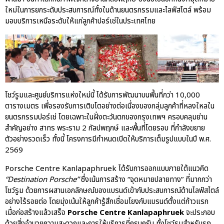
Motorsport Live Experience
ใหม่ในการยกระดับประสบการณ์ทั้งในด้านยนตรกรรมและไลฟ์สไตล์ พร้อม
มอบบริการเหนือระดับให้แก่ลูกค้าปอร์เช่ในประเทศไทย
aas
AAS Corp
AAS Motorsport
โชว์รูมและศูนย์บริการแห่งใหม่นี้ ได้รับการพัฒนาบนพื้นที่กว่า 10,000
AAS Porsche
ตารางเมตร เพื่อรองรับการเติบโตอย่างต่อเนื่องของกลุ่มลูกค้าที่หลงใหลใน
Bentley
ยนตรกรรมปอร์เช่ โดยเฉพาะในฝั่งตะวันตกของกรุงเทพฯ ครอบคลุมย่าน
career
สำคัญอย่าง สาทร พระราม 2 กัลปพฤกษ์ และพื้นที่โดยรอบ ที่กำลังขยาย
ตัวอย่างรวดเร็ว ทั้งนี้ โครงการมีกำหนดเปิดให้บริการเต็มรูปแบบในปี พ.ศ.
news
2569
Porsche
Porsche Centre Kanlapaphruek ได้รับการออกแบบภายใต้แนวคิด
QR
“Destination Porsche”
ซึ่งเน้นการสร้าง “จุดหมายปลายทาง” ที่มากกว่า
Uncategorized
โชว์รูม ด้วยการผสานเอกลักษณ์ของแบรนด์เข้ากับประสบการณ์ด้านไลฟ์สไตล์
อย่างไร้รอยต่อ โดยมุ่งเน้นให้ลูกค้ารู้สึกเชื่อมโยงกับแบรนด์ตั้งแต่ก้าวแรก
เมื่อก่อสร้างแล้วเสร็จ
Porsche Centre Kanlapaphruek
จะประกอบ
ด้วยสิ่งอำนวยความสะดวกและการให้บริการที่ครบครัน ทั้งโชว์รูมสำหรับรถ