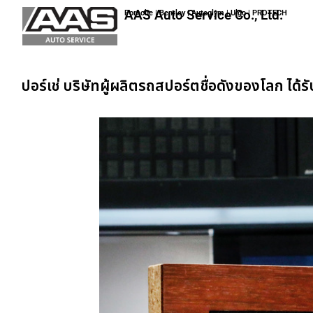
AAS Auto Service Co., Ltd.
Porsche | Bentley | Autoglym | Ulgo | PROTECH
ปอร์เช่ บริษัทผู้ผลิตรถสปอร์ตชื่อดังของโลก ได้