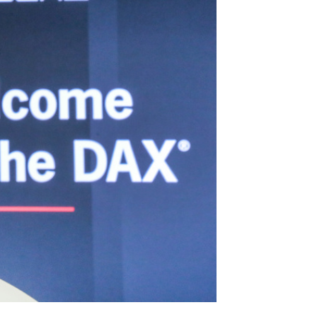
After Sale สู่ Porsche Ownership
Experience แบบครบวงจร ผ่าน
แคมเปญ Cayenne Service Clinic
เบนท์ลีย์ มอเตอร์ส ตีความ
‘Bentley Diamond’ ใหม่ ดีไซน์
ระดับซิกเนเจอร์ในยนตรกรรม
EV รุ่นแรก พร้อมเปิดตัวกันยายน
นี้
ปอร์เช่ เอเอเอสฯ ยกประสบการณ์
Porsche สู่ Central Northville ใน
งาน AAS Roadshow พร้อมข้อ
เสนอพิเศษ Mid-Year 2026
เบนท์ลีย์ แบงค็อก ส่งมอบองค์
ความรู้การขับขี่รถยนต์เบนท์ลีย์
อย่างปลอดภัยในงาน
Extraordinary Chauffeur
Training 2026
Porsche Centre Pattanakarn
เชื่อมโยง Porsche Community
ผ่าน The Big Screen Speed: AAS
Motorsport Live Experience