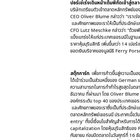
ปอร์เช่เร่งเดินหน้าเต็มพิกัดเข้าสู่
บริษัทเตรียมตัวเข้าตลาดหลักทรัพย์ของเ
CEO Oliver Blume กล่าวว่า: “เราเร่ง
และศักยภาพของเราให้เป็นที่ประจักษ์แ
CFO Lutz Meschke กล่าวว่า: “ด้วยพัน
แข็งแกร่งให้แก่ประเทศเยอรมนีในฐานะ
ราคาหุ้นบุริมสิทธิ เพิ่มขึ้นกว่า 14 เปอร์
ยอดเงินบริจาคของมูลนิธิ Ferry Porsc
สตุ๊ทการ์ท
. เพื่อการก้าวขึ้นสู่ความเ
ได้เข้าร่วมเป็นส่วนหนึ่งของ German st
ความสามารถในการทำกำไรสูงสุดในตลาดห
ธันวาคม ที่ผ่านมา โดย Oliver Blume 
องค์กรระดับ top 40 ของประเทศเยอรม
และศักยภาพของเราซึ่งเป็นที่ประจักษ์แ
ตลาดหลักทรัพย์เยอรมนี ประกาศเมื่อวัน
entry’ ทั้งนี้เงื่อนไขสำคัญสำหรับกา
capitalization โดยหุ้นบุริมสิทธิขอ
กันยายน ก่อนปิดตลาดในวันศุกร์ที่ 16 ธัน