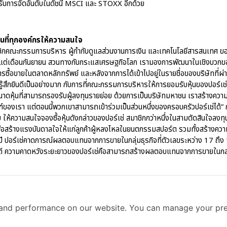
ได้รับการจัดอันดับในดัชนี MSCI และ STOXX อีกด้วย
นที่ทุกองค์กรให้ความสนใจ
ณะกรรมการบริหาร ผู้กำกับดูแลส่วนงานการเงิน และเทคโนโลยีสารสนเทศ ของ
ตั้งแต่เดือนกันยายน สวนทางกับกระแสเศรษฐกิจโลก เรามองการพัฒนาในเชิงบวกของร
ซื้อขายในตลาดหลักทรัพย์ และหลังจากการได้เข้าไปอยู่ในรายชื่อของบริษัทที่ผ่
เรารู้สึกยินดีเป็นอย่างมาก กับการที่คณะกรรมการบริหารให้การยอมรับหุ้นของปอร
าดหุ้นที่สามารถรองรับผู้ลงทุนรายย่อย ด้วยการเป็นบริษัทมหาชน เราสร้างความยั่
์ของเรา แต่ตอนนี้พวกเขาสามารถเข้าร่วมเป็นส่วนหนึ่งของครอบครัวปอร์เช่ได้” 
ห้ความสนใจจองซื้อหุ้นดังกล่าวของปอร์เช่ สมาชิกกว่าหนึ่งในสามตัดสินใจลงทุ
ี เพื่อสร้างแรงบันดาลใจให้แก่ลูกค้าผู้หลงไหลในยนตกรรมสปอร์ต รวมทั้งสร้างคว
้งปี ปอร์เช่คาดการณ์ผลตอบแทนจากการขายในกลุ่มธุรกิจที่ตัวเลขระหว่าง 17 ถึง
็นต์ ความคาดหวังระยะยาวของปอร์เช่คือสามารถสร้างผลตอบแทนจากการขายในกลุ่
2023
9:53 am
and performance on our website. You can manage your pre