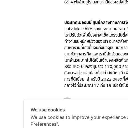
89.4 พันล้านยูโร นอกจากนี้ปอร์เช่ยัง
ประเทศเยอรมนี ศูนย์กลางทางการเงิ
Lutz Meschke รองประธาน และสมาชิกค
เราปรับตัวเพิ่มขึ้นอย่างแข็งแกร่งนับ
ทำงานอันหนักหน่วงของเรา อนาคตคือการ
กับผลงานที่เกิดขึ้นจนถึงปัจจุบัน และ
จากทั่วทุกสารทิศ และเรามีสัดส่วนของขน
เราจำนวนมากไม่ได้เป็นเจ้าของผลิตภัณฑ
หรือ IPO มีนักลงทุนราว 170,000 ราย ใ
กิจการอย่างต่อเนื่องด้วยกำลังที่เราม
การที่ดีเยี่ยม สำหรับปี 2022 ตลอดทั
กลางไว้ที่ประมาณ 17 ถึง 19 เปอร์เซ
AAS-Porsche PR
We use cookies
AAS-Porsche PR
January 6, 
We use cookies to improve your experience 
Preferences".