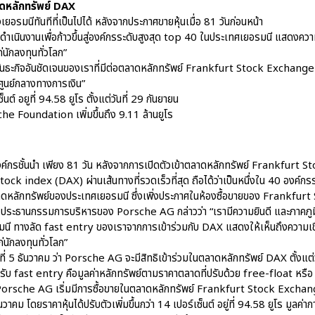
ตลาดหลักทรัพย์ DAX
ยอรมนีทันทีที่เป็นไปได้ หลังจากประกาศขายหุ้นเมื่อ
81
วันก่อนหน้า
ดำเนินงานเพื่อก้าวขึ้นสู่องค์กรระดับสูงสุด top 40 ในประเทศเยอรมนี แสดงค
ก่นักลงทุนทั่วโลก”
ธะกิจอันชัดเจนของเราที่มีต่อตลาดหลักทรัพย์ Frankfurt Stock Exchange เร
ศูนย์กลางทางการเงิน”
เซ็นต์ อยูที่ 94.58 ยูโร ตั้งแต่วันที่ 29 กันยายน
he Foundation เพิ่มขึ้นถึง 9.11 ล้านยูโร
ป็นองค์กรชั้นนำ เพียง 81 วัน หลังจากการเปิดตัวเข้าตลาดหลักทรัพย์ Frankf
ock index (DAX) ผ่านเส้นทางที่รวดเร็วที่สุด ถือได้ว่าเป็นหนึ่งใน 40 องค์กรร
ลักทรัพย์ของประเทศเยอรมนี ซึ่งเพิ่งประกาศในห้องซื้อขายของ Frankfurt S
ประธานกรรมการบริหารของ Porsche AG กล่าวว่า “เรามีความยินดี และภาคภูมิใจท
นี ทางลัด fast entry ของเราจากการเข้าร่วมกับ DAX แสดงให้เห็นถึงความเ
ก่นักลงทุนทั่วโลก”
ที่ 5 ธันวาคม ว่า Porsche AG จะมีสิทธิเข้าร่วมในตลาดหลักทรัพย์ DAX ตั้งแต่
รได้รับ fast entry คือมูลค่าหลักทรัพย์ตามราคาตลาดที่ปรับด้วย free-float ห
ง Porsche AG เริ่มมีการซื้อขายในตลาดหลักทรัพย์ Frankfurt Stock Exchang
วาคม โดยราคาหุ้นได้ปรับตัวเพิ่มขึ้นกว่า 14 เปอร์เซ็นต์ อยู่ที่ 94.58 ยูโร มูลค่า