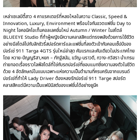
Experience แบบครบวงจร ผ่าน
แคมเปญ Cayenne Service Clinic
เหล่าเซเลบิตี้สาว 4 คาแรคเตอร์ที่หลงใหลในความ Classic, Speed &
เบนท์ลีย์ มอเตอร์ส ตีความ
Innovation, Luxury, Environment พร้อมใจกันอวดแฟชั่น Day to
‘Bentley Diamond’ ใหม่ ดีไซน์
Night ไอคอนิคไอเท็มคอลเลคชั่นใหม่ Autumn / Winter ในสไตล์
ระดับซิกเนเจอร์ในยนตรกรรม
BLUEEYE Studio ที่ทำผู้หญิงมีความคลาสสิคแต่ทรงพลังด้วยการใช้ชีวิต
EV รุ่นแรก พร้อมเปิดตัวกันยายน
อย่างมีสไตล์ไปกับลักชัวรี่สปอร์ตคาร์และแฟชั่นที่ลงตัวเข้ากับคอนเซ็ปป์ของ
นี้
ปอร์เช่ 911 Targa 4GTS รุ่นใหม่ล่าสุด คันแรกและคันเดียวในประเทศไทย
ปอร์เช่ เอเอเอสฯ ยกประสบการณ์
โดย หวาย-ปัญญริสา,หยก – ภักฐ์สนัน, ขวัญ-นราวดี, กวาง-กวิสรา นำเทรน
Porsche สู่ Central Northville ใน
ถ่ายทอดเรื่องราวไลฟ์สไตล์ที่ใช่กับรถปอร์เช่ที่ชอบแมทชิ่งความลงตัวในชีวิต
งาน AAS Roadshow พร้อมข้อ
ด้วย 4 อัตลักษณ์ในแบบเฉพาะแห่งความเป็นตำนานที่ครบครันจากแบรนด์
เสนอพิเศษ Mid-Year 2026
ปอร์เช่ที่ทำให้ Lady Driver ต้องหลงรักปอร์เช่ 911 Targe สปอร์ต
เบนท์ลีย์ แบงค็อก ส่งมอบองค์
คลาสสิคแต่มีความเป็นแฟมินิสต์ของแฟชั่นได้อย่างยูนีค
ความรู้การขับขี่รถยนต์เบนท์ลีย์
อย่างปลอดภัยในงาน
Extraordinary Chauffeur
Training 2026
Porsche Centre Pattanakarn
เชื่อมโยง Porsche Community
ผ่าน The Big Screen Speed: AAS
Motorsport Live Experience