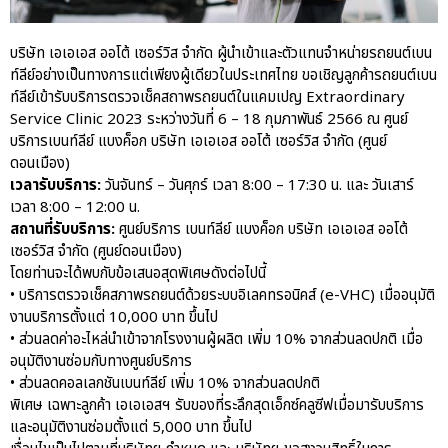
Experience แบบครบวงจร ผ่าน
แคมเปญ Cayenne Service Clinic
บริษัท เอเอเอส ออโต้ เซอร์วิส จำกัด ผู้นำเข้าและตัวแทนจำหน่ายรถยนต์เบน
เบนท์ลีย์ มอเตอร์ส ตีความ
ท์ลีย์อย่างเป็นทางการแต่เพียงผู้เดียวในประเทศไทย ขอเชิญลูกค้ารถยนต์เบน
‘Bentley Diamond’ ใหม่ ดีไซน์
ท์ลีย์เข้ารับบริการตรวจเช็คสถาพรถยนต์ในแคมเปญ Extraordinary
ระดับซิกเนเจอร์ในยนตรกรรม
Service Clinic 2023 ระหว่างวันที่ 6 – 18 กุมภาพันธ์ 2566 ณ ศูนย์
EV รุ่นแรก พร้อมเปิดตัวกันยายน
บริการเบนท์ลีย์ แบงค็อก บริษัท เอเอเอส ออโต้ เซอร์วิส จำกัด (ศูนย์
นี้
ดอนเมือง)
ปอร์เช่ เอเอเอสฯ ยกประสบการณ์
เวลารับบริการ:
วันจันทร์ – วันศุกร์ เวลา 8:00 – 17:30 น. และ วันเสาร์
Porsche สู่ Central Northville ใน
เวลา 8:00 – 12:00 น.
งาน AAS Roadshow พร้อมข้อ
สถานที่รับบริการ:
ศูนย์บริการ เบนท์ลีย์ แบงค็อก บริษัท เอเอเอส ออโต้
เสนอพิเศษ Mid-Year 2026
เซอร์วิส จำกัด (ศูนย์ดอนเมือง)
เบนท์ลีย์ แบงค็อก ส่งมอบองค์
โดยท่านจะได้พบกับข้อเสนอสุดพิเศษดังต่อไปนี้
ความรู้การขับขี่รถยนต์เบนท์ลีย์
• บริการตรวจเช็คสภาพรถยนต์ด้วยระบบอิเลคทรอนิคส์ (e-VHC) เมื่ออนุมัติ
อย่างปลอดภัยในงาน
งานบริการตั้งแต่ 10,000 บาท ขึ้นไป
Extraordinary Chauffeur
• ส่วนลดค่าอะไหล่นำเข้าจากโรงงานผู้ผลิต เพิ่ม 10% จากส่วนลดปกติ เมื่อ
Training 2026
อนุมัติงานซ่อมกับทางศูนย์บริการ
Porsche Centre Pattanakarn
• ส่วนลดคอลเลกชันเบนท์ลีย์ เพิ่ม 10% จากส่วนลดปกติ
เชื่อมโยง Porsche Community
พิเศษ เฉพาะลูกค้า เอเอเอสฯ รับของที่ระลึกสุดเอ็กซ์คลูซีฟเมื่อมารับบริการ
ผ่าน The Big Screen Speed: AAS
และอนุมัติงานซ่อมตั้งแต่ 5,000 บาท ขึ้นไป
Motorsport Live Experience