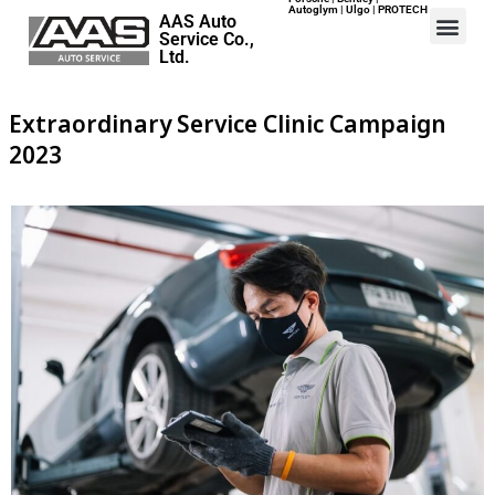
Autoglym | Ulgo | PROTECH
AAS Auto
Service Co.,
Ltd.
Home
Extraordinary Service Clinic Campaign
Events
2023
Career
Map
Contact
About Us
ปอร์เช่ เอเอเอสฯ พลิกแนวคิด
After Sale สู่ Porsche Ownership