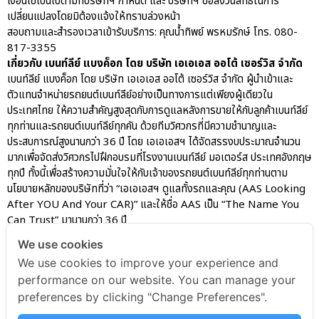
เงื่อนไขเป็นไปตามที่บริษัทฯ กำหนด และ บริษัทฯ ขอสงวนสิทธิ์ในการ
เปลี่ยนแปลงโดยมิต้องแจ้งให้ทราบล่วงหน้า
สอบถามและสำรองเวลาเข้ารับบริการ: คุณน้ำทิพย์ พรหมรักษ์ โทร. 080-
817-3355
aas
เกี่ยวกับ เบนท์ลีย์ แบงค็อก โดย บริษัท เอเอเอส ออโต้ เซอร์วิส จำกัด
เบนท์ลีย์ แบงค็อก โดย บริษัท เอเอเอส ออโต้ เซอร์วิส จำกัด ผู้นำเข้าและ
AAS Corp
ตัวแทนจำหน่ายรถยนต์เบนท์ลีย์อย่างเป็นทางการแต่เพียงผู้เดียวใน
AAS Motorsport
ประเทศไทย ให้ความสำคัญสูงสุดกับการดูแลหลังการขายให้กับลูกค้าเบนท์ลีย์
AAS Porsche
ทุกท่านและรถยนต์เบนท์ลีย์ทุกคัน ด้วยทีมวิศวกรที่มีความชำนาญและ
ประสบการณ์สูงนานกว่า 36 ปี โดย เอเอเอสฯ ได้จัดสรรงบประมาณจำนวน
Bentley
มากเพื่อจัดส่งวิศวกรไปฝึกอบรมที่โรงงานเบนท์ลีย์ มอเตอร์ส ประเทศอังกฤษ
career
ทุกปี ทั้งนี้เพื่อสร้างความมั่นใจให้กับเจ้าของรถยนต์เบนท์ลีย์ทุกท่านตาม
news
นโยบายหลักของบริษัทที่ว่า “เอเอเอสฯ ดูแลทั้งรถและคุณ (AAS Looking
After YOU And Your CAR)” และให้ชื่อ AAS เป็น “The Name You
Porsche
Can Trust” มานานกว่า 36 ปี
QR
We use cookies
Uncategorized
We use cookies to improve your experience and
AAS Bentley Marketing
performance on our website. You can manage your
preferences by clicking "Change Preferences".
AAS Bentley Marketing
February 6, 2023
12:36 pm