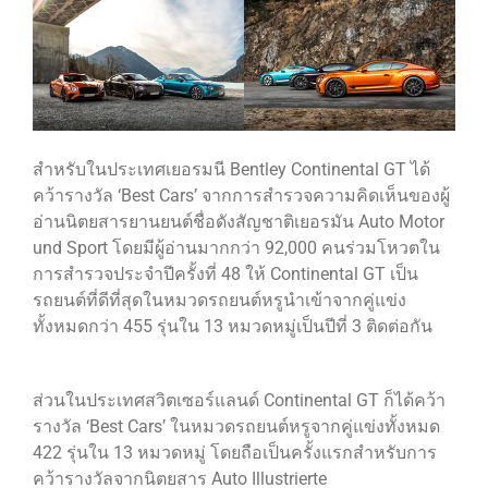
ผ่าน The Big Screen Speed: AAS
Motorsport Live Experience
aas
สำหรับในประเทศเยอรมนี Bentley Continental GT ได้
AAS Corp
คว้ารางวัล ‘Best Cars’ จากการสำรวจความคิดเห็นของผู้
AAS Motorsport
อ่านนิตยสารยานยนต์ชื่อดังสัญชาติเยอรมัน Auto Motor
AAS Porsche
und Sport โดยมีผู้อ่านมากกว่า 92,000 คนร่วมโหวตใน
Bentley
การสำรวจประจำปีครั้งที่ 48 ให้ Continental GT เป็น
รถยนต์ที่ดีที่สุดในหมวดรถยนต์หรูนำเข้าจากคู่แข่ง
career
ทั้งหมดกว่า 455 รุ่นใน 13 หมวดหมู่เป็นปีที่ 3 ติดต่อกัน
news
Porsche
QR
ส่วนในประเทศสวิตเซอร์แลนด์ Continental GT ก็ได้คว้า
รางวัล ‘Best Cars’ ในหมวดรถยนต์หรูจากคู่แข่งทั้งหมด
Uncategorized
422 รุ่นใน 13 หมวดหมู่ โดยถือเป็นครั้งแรกสำหรับการ
คว้ารางวัลจากนิตยสาร Auto Illustrierte