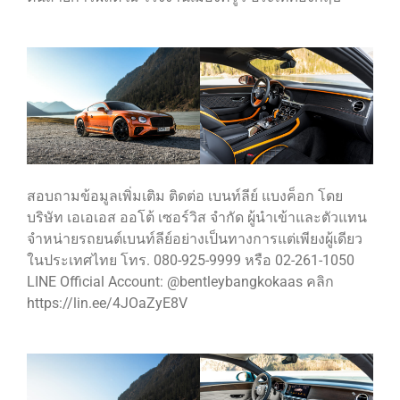
สอบถามข้อมูลเพิ่มเติม ติดต่อ เบนท์ลีย์ แบงค็อก โดย
บริษัท เอเอเอส ออโต้ เซอร์วิส จำกัด ผู้นำเข้าและตัวแทน
จำหน่ายรถยนต์เบนท์ลีย์อย่างเป็นทางการแต่เพียงผู้เดียว
ในประเทศไทย โทร. 080-925-9999 หรือ 02-261-1050
LINE Official Account: @bentleybangkokaas คลิก
https://lin.ee/4JOaZyE8V