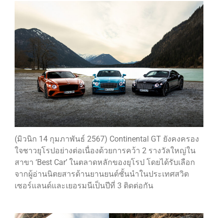
ปอร์เช่ เอเอเอสฯ พลิกแนวคิด
After Sale สู่ Porsche Ownership
Experience แบบครบวงจร ผ่าน
แคมเปญ Cayenne Service Clinic
เบนท์ลีย์ มอเตอร์ส ตีความ
‘Bentley Diamond’ ใหม่ ดีไซน์
ระดับซิกเนเจอร์ในยนตรกรรม
EV รุ่นแรก พร้อมเปิดตัวกันยายน
นี้
ปอร์เช่ เอเอเอสฯ ยกประสบการณ์
Porsche สู่ Central Northville ใน
งาน AAS Roadshow พร้อมข้อ
เสนอพิเศษ Mid-Year 2026
(มิวนิก 14 กุมภาพันธ์ 2567) Continental GT ยังคงครอง
ใจชาวยุโรปอย่างต่อเนื่องด้วยการคว้า 2 รางวัลใหญ่ใน
เบนท์ลีย์ แบงค็อก ส่งมอบองค์
สาขา ‘Best Car’ ในตลาดหลักของยุโรป โดยได้รับเลือก
ความรู้การขับขี่รถยนต์เบนท์ลีย์
อย่างปลอดภัยในงาน
จากผู้อ่านนิตยสารด้านยานยนต์ชั้นนำในประเทศสวิต
Extraordinary Chauffeur
เซอร์แลนด์และเยอรมนีเป็นปีที่ 3 ติดต่อกัน
Training 2026
Porsche Centre Pattanakarn
เชื่อมโยง Porsche Community