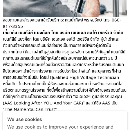
สอบถามและสำรองเวลาเข้ารับบริการ: คุณน้ำทิพย์ พรหมรักษ์ โทร. 080-
817-3355
เกี่ยวกับ เบนท์ลีย์ แบงค็อก โดย บริษัท เอเอเอส ออโต้ เซอร์วิส จำกัด
เบนท์ลีย์ แบงค็อก โดย บริษัท เอเอเอส ออโต้ เซอร์วิส จำกัด ผู้นำเข้าและ
ตัวแทนจำหน่ายรถยนต์เบนท์ลีย์อย่างเป็นทางการแต่เพียงผู้เดียวใน
ประเทศไทย ให้ความสำคัญสูงสุดกับการดูแลหลังการขายให้กับลูกค้าเบนท์ลีย์
ทุกท่านและรถยนต์เบนท์ลีย์ทุกคันด้วยประสบการณ์อันยาวนานกว่า 36 ปี
พร้อมด้วยอุปกรณ์และเครื่องมือตรวจสอบและวิเคราะห์สำหรับรถยนต์เบนท์
ลีย์โดยเฉพาะนำเข้าจากโรงงาน การรับประกันอะไหล่แท้ และบุคลากรที่ผ่าน
การอบรมอย่างเข้มข้น โดยมี Qualified High Voltage Technician
หนึ่งเดียวในประเทศไทยเป็นผู้รับรองงานซ่อมและงานบำรุงรักษารถยนต์ไฮ
บริดตามมาตรฐานโรงงาน ทั้งนี้เพื่อสร้างความมั่นใจให้กับเจ้าของรถยนต์เบน
ท์ลีย์ทุกท่านตามนโยบายหลักของบริษัทที่ว่า “เอเอเอสฯ ดูแลทั้งรถและคุณ
(AAS Looking After YOU And Your CAR)” และให้ชื่อ AAS เป็น
“The Name You Can Trust”
We use cookies
We use cookies to improve your experience and
AAS Bentley Marketing