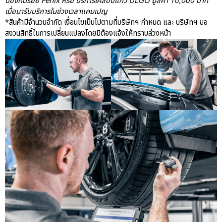
ป้องกันรอย Fenix หรือ บริการเคลือบแก้ว ULGO มูลค่า 10,000 บาท
เมื่อมารับบริการในช่วงเวลาแคมเปญ
*สินค้ามีจำนวนจำกัด เงื่อนไขเป็นไปตามที่บริษัทฯ กำหนด และ บริษัทฯ ขอ
สงวนสิทธิ์ในการเปลี่ยนแปลงโดยมิต้องแจ้งให้ทราบล่วงหน้า
aas
AAS Corp
AAS Motorsport
AAS Porsche
Bentley
career
news
Porsche
QR
Uncategorized