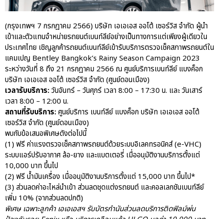
After Sale สู่ Porsche Ownership
Experience แบบครบวงจร ผ่าน
แคมเปญ Cayenne Service Clinic
(กรุงเทพฯ 7 กรกฎาคม 2566) บริษัท เอเอเอส ออโต้ เซอร์วิส จำกัด ผู้นำ
เข้าและตัวแทนจำหน่ายรถยนต์เบนท์ลีย์อย่างเป็นทางการแต่เพียงผู้เดียวใน
เบนท์ลีย์ มอเตอร์ส ตีความ
ประเทศไทย เชิญลูกค้ารถยนต์เบนท์ลีย์เข้ารับบริการตรวจเช็คสภาพรถยนต์ใน
‘Bentley Diamond’ ใหม่ ดีไซน์
แคมเปญ Bentley Bangkok’s Rainy Season Campaign 2023
ระดับซิกเนเจอร์ในยนตรกรรม
ระหว่างวันที่ 8 ถึง 21 กรกฎาคม 2566 ณ ศูนย์บริการเบนท์ลีย์ แบงค็อก
EV รุ่นแรก พร้อมเปิดตัวกันยายน
นี้
บริษัท เอเอเอส ออโต้ เซอร์วิส จำกัด (ศูนย์ดอนเมือง)
เวลารับบริการ:
วันจันทร์ – วันศุกร์ เวลา 8:00 – 17:30 น. และ วันเสาร์
ปอร์เช่ เอเอเอสฯ ยกประสบการณ์
เวลา 8:00 – 12:00 น.
Porsche สู่ Central Northville ใน
สถานที่รับบริการ:
ศูนย์บริการ เบนท์ลีย์ แบงค็อก บริษัท เอเอเอส ออโต้
งาน AAS Roadshow พร้อมข้อ
เซอร์วิส จำกัด (ศูนย์ดอนเมือง)
เสนอพิเศษ Mid-Year 2026
พบกับข้อเสนอพิเศษดังต่อไปนี้
เบนท์ลีย์ แบงค็อก ส่งมอบองค์
(1) ฟรี ค่าแรงตรวจเช็คสภาพรถยนต์ด้วยระบบอิเลคทรอนิคส์ (e-VHC)
ความรู้การขับขี่รถยนต์เบนท์ลีย์
ระบบแอร์ปรับอากาศ ล้อ-ยาง และแบตเตอรี่ เมื่ออนุมัติงานบริการตั้งแต่
อย่างปลอดภัยในงาน
10,000 บาท ขึ้นไป
Extraordinary Chauffeur
Training 2026
(2) ฟรี น้ำมันเครื่อง เมื่ออนุมัติงานบริการตั้งแต่ 15,000 บาท ขึ้นไป*
(3) ส่วนลดค่าอะไหล่นำเข้า ส่วนลดชุดแต่งรถยนต์ และคอลเลกชันเบนท์ลีย์
Porsche Centre Pattanakarn
เพิ่ม 10% (จากส่วนลดปกติ)
เชื่อมโยง Porsche Community
พิเศษ เฉพาะลูกค้า เอเอเอสฯ รับบัตรกำนันส่วนลดบริการติดฟิลม์พ่น
ผ่าน The Big Screen Speed: AAS
Motorsport Live Experience