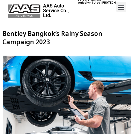
Autoglym | Ulgo | PROTECH
AAS Auto
Service Co.,
Ltd.
Home
Bentley Bangkok’s Rainy Season
Events
Campaign 2023
Career
Map
Contact
About Us
ปอร์เช่ เอเอเอสฯ พลิกแนวคิด