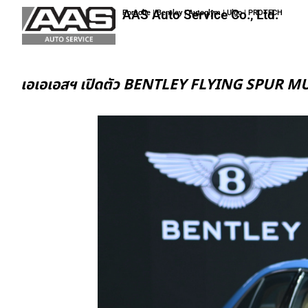
AAS Auto Service Co., Ltd.
Porsche | Bentley | Autoglym | Ulgo | PROTECH
เอเอเอสฯ เปิดตัว BENTLEY FLYING SPUR MULL