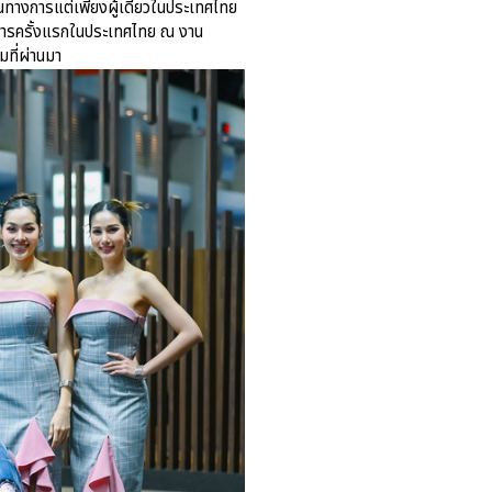
Porsche Centre Pattanakarn
ป็นทางการแต่เพียงผู้เดียวในประเทศไทย
เชื่อมโยง Porsche Community
งการครั้งแรกในประเทศไทย ณ งาน
ผ่าน The Big Screen Speed: AAS
มที่ผ่านมา
Motorsport Live Experience
aas
AAS Corp
AAS Motorsport
AAS Porsche
Bentley
career
news
Porsche
QR
Uncategorized