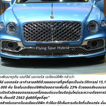
ฒนาธุรกิจ เบนท์ลีย์ มอเตอร์ส เอเชียแปซิฟิก กล่าวว่า
ีย์ มอเตอร์ส เราทำลายสถิติด้วยยอดขายที่สูงที่สุดเป็นประวัติการณ์ 15,174
5,000 คัน โดยในเอเชียแปซิฟิกมียอดขายเพิ่มขึ้น 23% ด้วยยอดส่งมอบร
กการเปิดตัวอัครยนตรกรรมเครื่องยนต์แบบไฮบริดรุ่นใหม่และความต้องก
 ตั้งแต่ปี 2563 สู่สถิติที่สูงที่สุด”
กสำหรับตลาดในเอเชียแปซิฟิก ทำให้เราได้เห็นการเติบโตที่แข็งแกร่ง 