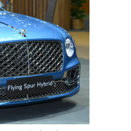
ปอร์เช่ เอเอเอสฯ พลิกแนวคิด
After Sale สู่ Porsche Ownership
Experience แบบครบวงจร ผ่าน
แคมเปญ Cayenne Service Clinic
เบนท์ลีย์ มอเตอร์ส ตีความ
‘Bentley Diamond’ ใหม่ ดีไซน์
ระดับซิกเนเจอร์ในยนตรกรรม
EV รุ่นแรก พร้อมเปิดตัวกันยายน
นี้
ปอร์เช่ เอเอเอสฯ ยกประสบการณ์
Porsche สู่ Central Northville ใน
งาน AAS Roadshow พร้อมข้อ
เสนอพิเศษ Mid-Year 2026
เบนท์ลีย์ แบงค็อก ส่งมอบองค์
ความรู้การขับขี่รถยนต์เบนท์ลีย์
อย่างปลอดภัยในงาน
Extraordinary Chauffeur
Training 2026