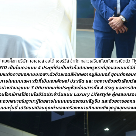
ีย์ แบงค็อก บริษัท เอเอเอส ออโต้ เซอร์วิส จำกัด กล่าวเสริมเกี่ยวกับการเปิด
นโมเดลแบบ 4 ประตูที่ถือเป็นตัวท็อปและหรูหราที่สุดของเบนท์ลีย์ ซึ
ตกแต่งภายนอกแบบเฉพาะตัวด้วยเฉดสีพิเศษจากมูลินเนอร์ ชุดแต่งรอบ
ายในแบบเฉพาะตัวที่เป็นเอกลักษณ์ ประณีต และ งดงามด้วยตัวเลือกวัสดุไม
ำหนังฉลุแบบ 3 มิติมาตกแต่งประตูห้องโดยสารทั้ง 4 ประตู และการปั
ตอบโจทย์การใช้งานในชีวิตประจำวันแบบ Luxury Lifestyle ผู้ครอบครอ
ะดวกสบายในฐานะผู้โดยสารในแบบยนตรกรรมลีมูซีน และด้วยการออกแบ
้โมเดลรุ่นนี้ เปรียบเสมือนคุณค่าของเครื่องหมายที่แสดงถึงจุดสูงสุดของ