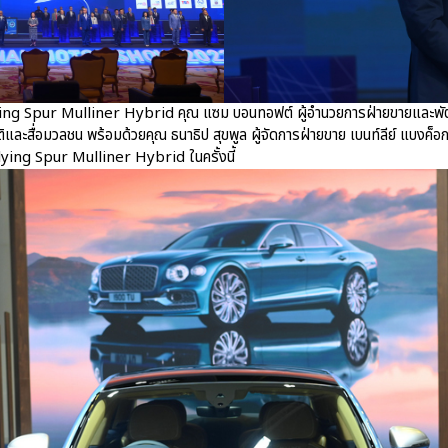
ing Spur Mulliner Hybrid คุณ แซม บอนทอฟต์ ผู้อำนวยการฝ่ายขายและพัฒนา
รติและสื่อมวลชน พร้อมด้วยคุณ ธนาธิป สุขพูล ผู้จัดการฝ่ายขาย เบนท์ลีย์ แบงค็อก
 Flying Spur Mulliner Hybrid ในครั้งนี้