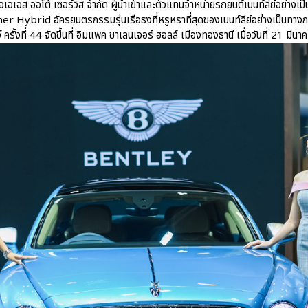
อเอส ออโต้ เซอร์วิส จำกัด ผู้นำเข้าและตัวแทนจำหน่ายรถยนต์เบนท์ลีย์อย่างเ
er Hybrid อัครยนตรกรรมรุ่นเรือธงที่หรูหราที่สุดของเบนท์ลีย์อย่างเป็นทา
รั้งที่ 44 จัดขึ้นที่ อิมแพค ชาเลนเจอร์ ฮอลล์ เมืองทองธานี เมื่อวันที่ 21 มีนาค