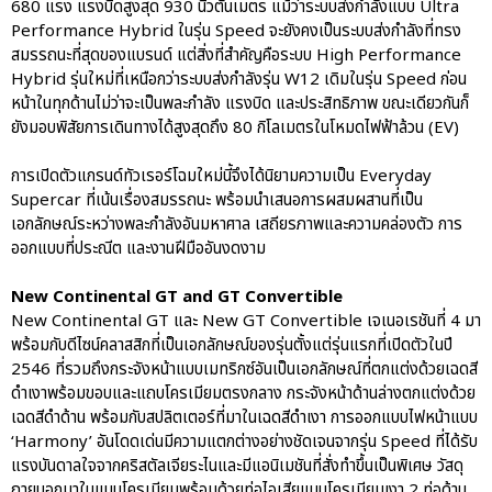
680 แรง แรงบิดสูงสุด 930 นิวตันเมตร แม้ว่าระบบส่งกำลังแบบ Ultra
Uncategorized
Performance Hybrid ในรุ่น Speed จะยังคงเป็นระบบส่งกำลังที่ทรง
สมรรถนะที่สุดของแบรนด์ แต่สิ่งที่สำคัญคือระบบ High Performance
Hybrid รุ่นใหม่ที่เหนือกว่าระบบส่งกำลังรุ่น W12 เดิมในรุ่น Speed ก่อน
หน้าในทุกด้านไม่ว่าจะเป็นพละกำลัง แรงบิด และประสิทธิภาพ ขณะเดียวกันก็
ยังมอบพิสัยการเดินทางได้สูงสุดถึง 80 กิโลเมตรในโหมดไฟฟ้าล้วน (EV)
การเปิดตัวแกรนด์ทัวเรอร์โฉมใหม่นี้จึงได้นิยามความเป็น Everyday
Supercar ที่เน้นเรื่องสมรรถนะ พร้อมนำเสนอการผสมผสานที่เป็น
เอกลักษณ์ระหว่างพละกำลังอันมหาศาล เสถียรภาพและความคล่องตัว การ
ออกแบบที่ประณีต และงานฝีมืออันงดงาม
New Continental GT and GT Convertible
New Continental GT และ New GT Convertible เจเนอเรชันที่ 4 มา
พร้อมกับดีไซน์คลาสสิกที่เป็นเอกลักษณ์ของรุ่นตั้งแต่รุ่นแรกที่เปิดตัวในปี
2546 ที่รวมถึงกระจังหน้าแบบเมทริกซ์อันเป็นเอกลักษณ์ที่ตกแต่งด้วยเฉดสี
ดำเงาพร้อมขอบและแถบโครเมียมตรงกลาง กระจังหน้าด้านล่างตกแต่งด้วย
เฉดสีดำด้าน พร้อมกับสปลิตเตอร์ที่มาในเฉดสีดำเงา การออกแบบไฟหน้าแบบ
‘Harmony’ อันโดดเด่นมีความแตกต่างอย่างชัดเจนจากรุ่น Speed ที่ได้รับ
แรงบันดาลใจจากคริสตัลเจียระไนและมีแอนิเมชันที่สั่งทำขึ้นเป็นพิเศษ วัสดุ
ภายนอกมาในแบบโครเมียมพร้อมด้วยท่อไอเสียแบบโครเมียมเงา 2 ท่อด้าน