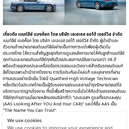
เกี่ยวกับ เบนท์ลีย์ แบงค็อก โดย บริษัท เอเอเอส ออโต้ เซอร์วิส จำกัด
เบนท์ลีย์ แบงค็อก โดย บริษัท เอเอเอส ออโต้ เซอร์วิส จำกัด ผู้นำเข้าและ
ตัวแทนจำหน่ายรถยนต์เบนท์ลีย์อย่างเป็นทางการแต่เพียงผู้เดียวใน
ประเทศไทย ให้ความสำคัญสูงสุดกับการดูแลหลังการขายให้กับลูกค้าเบนท์ลีย์
ทุกท่านและรถยนต์เบนท์ลีย์ทุกคันด้วยประสบการณ์อันยาวนานกว่า 38 ปี
พร้อมด้วยอุปกรณ์และเครื่องมือตรวจสอบและวิเคราะห์สำหรับรถยนต์เบนท์
ลีย์โดยเฉพาะนำเข้าจากโรงงาน การรับประกันอะไหล่แท้ และบุคลากรที่ผ่าน
การอบรมอย่างเข้มข้น โดยมี Qualified High Voltage Technician
หนึ่งเดียวในประเทศไทยเป็นผู้รับรองงานซ่อมและงานบำรุงรักษารถยนต์ไฮ
บริดตามมาตรฐานโรงงาน ทั้งนี้เพื่อสร้างความมั่นใจให้กับเจ้าของรถยนต์เบน
ท์ลีย์ทุกท่านตามนโยบายหลักของบริษัทที่ว่า “เอเอเอสฯ ดูแลทั้งรถและคุณ
(AAS Looking After YOU And Your CAR)” และให้ชื่อ AAS เป็น
“The Name You Can Trust”
We use cookies
We use cookies to improve your experience and
AAS Bentley Marketing