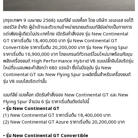
(กรุงเทพฯ 9 เมษายน 2568) เบนท์ลีย์ แบงค็อก โดย บริษัท เอเอเอส ออโต้
เซอร์วิส จำกัด ผู้นำเข้าและตัวแทนจำหน่ายรถยนต์เบนท์ลีย์อย่างเป็นทางการ
ปอร์เช่ เอเอเอสฯ พลิกแนวคิด
แต่เพียงผู้เดียวในประเทศไทย เปิดรับคำสั่งจอง รุ่น New Continental
After Sale สู่ Porsche Ownership
GT ราคาเริ่มต้น 18,400,000 บาท รุ่น New Continental GT
Experience แบบครบวงจร ผ่าน
แคมเปญ Cayenne Service Clinic
Convertible ราคาเริ่มต้น 20,200,000 บาท รุ่น New Flying Spur
ราคาเริ่มต้น 16,900,000 บาท โดยแกรนด์ทัวเรอร์โฉมใหม่มาพร้อมกับขุม
เบนท์ลีย์ มอเตอร์ส ตีความ
พลังเครื่องยนต์ High Performance Hybrid V8 แบบปลั๊กอินไฮบริดรุ่น
‘Bentley Diamond’ ใหม่ ดีไซน์
ใหม่ที่จะมอบพละกำลังกว่า 680 แรงม้า ซึ่งในปัจจุบัน รุ่น New
ระดับซิกเนเจอร์ในยนตรกรรม
Continental GT และ New Flying Spur จะผลิตขึ้นสำหรับเครื่องยนต์
EV รุ่นแรก พร้อมเปิดตัวกันยายน
นี้
รุ่น V8 แบบไฮบริดเท่านั้น
ปอร์เช่ เอเอเอสฯ ยกประสบการณ์
เบนท์ลีย์ แบงค็อก เปิดรับคำสั่งจอง New Continental GT และ New
Porsche สู่ Central Northville ใน
Flying Spur จำนวน 6 รุ่น ราคาเริ่มต้นดังต่อไปนี้
งาน AAS Roadshow พร้อมข้อ
เสนอพิเศษ Mid-Year 2026
• รุ่น New Continental GT
(1) New Continental GT ราคาเริ่มต้น 18,400,000 บาท
เบนท์ลีย์ แบงค็อก ส่งมอบองค์
(2) New Continental GT Azure ราคาเริ่มต้น 20,200,000 บาท
ความรู้การขับขี่รถยนต์เบนท์ลีย์
อย่างปลอดภัยในงาน
• รุ่น New Continental GT Convertible
Extraordinary Chauffeur