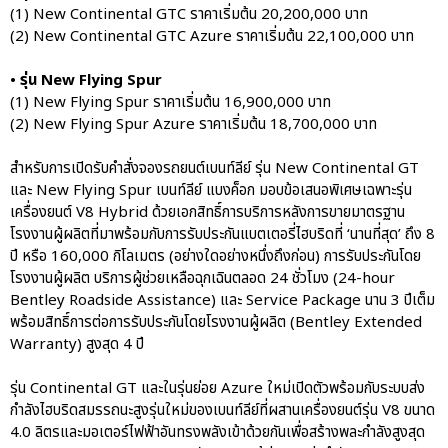
Training 2026
(1) New Continental GTC ราคาเริ่มต้น 20,200,000 บาท
(2) New Continental GTC Azure ราคาเริ่มต้น 22,100,000 บาท
Porsche Centre Pattanakarn
เชื่อมโยง Porsche Community
• รุ่น New Flying Spur
ผ่าน The Big Screen Speed: AAS
(1) New Flying Spur ราคาเริ่มต้น 16,900,000 บาท
Motorsport Live Experience
(2) New Flying Spur Azure ราคาเริ่มต้น 18,700,000 บาท
สำหรับการเปิดรับคำสั่งจองรถยนต์เบนท์ลีย์ รุ่น New Continental GT
และ New Flying Spur เบนท์ลีย์ แบงค็อก มอบข้อเสนอพิเศษเฉพาะรุ่น
aas
เครื่องยนต์ V8 Hybrid ด้วยเอกสิทธิ์การบริการหลังการขายมาตรฐาน
AAS Corp
โรงงานผู้ผลิตที่มาพร้อมกับการรับประกันแบตเตอรี่ไฮบริดที่ ‘นานที่สุด’ ถึง 8
AAS Motorsport
ปี หรือ 160,000 กิโลเมตร (อย่างใดอย่างหนึ่งถึงก่อน) การรับประกันโดย
โรงงานผู้ผลิต บริการผู้ช่วยเหลือฉุกเฉินตลอด 24 ชั่วโมง (24-hour
AAS Porsche
Bentley Roadside Assistance) และ Service Package นาน 3 ปีเต็ม
Bentley
พร้อมสิทธิ์การต่อการรับประกันโดยโรงงานผู้ผลิต (Bentley Extended
career
Warranty) สูงสุด 4 ปี
news
รุ่น Continental GT และในรุ่นย่อย Azure ใหม่เปิดตัวพร้อมกับระบบส่ง
Porsche
กำลังไฮบริดสมรรถนะสูงรุ่นใหม่ของเบนท์ลีย์ที่ผสานเครื่องยนต์รุ่น V8 ขนาด
4.0 ลิตรและมอเตอร์ไฟฟ้าอันทรงพลังเข้าด้วยกันเพื่อสร้างพละกำลังสูงสุด
QR