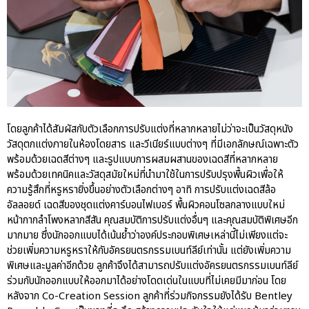
โดยลูกค้าได้สัมผัสกับตัวเลือกการปรับแต่งที่หลากหลายไม่ว่าจะเป็นวัสดุหนัง
วัสดุตกแต่งภายในห้องโดยสาร และวีเนียร์แบบต่างๆ ที่มีเอกลักษณ์เฉพาะตัว
พร้อมด้วยเฉดสีต่างๆ และรูปแบบการผสมผสานของเฉดสีที่หลากหลาย
พร้อมด้วยเทคนิคและวัสดุสมัยใหม่ที่นำมาใช้ในการปรับปรุงพื้นผิวเพื่อให้
ความรู้สึกที่หรูหรายิ่งขึ้นอย่างตัวเลือกต่างๆ อาทิ การปรับแต่งเฉดสีล้อ
อัลลอยด์ เฉดสีของชุดแต่งคาร์บอนไฟเบอร์ พื้นผิวคอนโซลกลางแบบใหม่
หน้ากากลำโพงหลากสีสัน คุณสมบัติการปรับแต่งอื่นๆ และคุณสมบัติพิเศษอีก
มากมาย ซึ่งนักออกแบบได้เน้นย้ำว่าองค์ประกอบพิเศษเหล่านี้ไม่เพียงแต่จะ
ช่วยเพิ่มความหรูหราให้กับอัครยนตรกรรมเบนท์ลีย์เท่านั้น แต่ยังเพิ่มความ
พิเศษและมูลค่าอีกด้วย ลูกค้าจึงได้สามารถปรับแต่งอัครยนตรกรรมเบนท์ลีย์
ร่วมกับนักออกแบบให้ออกมาได้อย่างโดดเด่นในแบบที่ไม่เคยมีมาก่อน โดย
หลังจาก Co-Creation Session ลูกค้าที่ร่วมกิจกรรมยังได้รับ Bentley