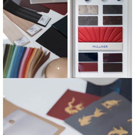
Training 2026
Porsche Centre Pattanakarn
เชื่อมโยง Porsche Community
ผ่าน The Big Screen Speed: AAS
Motorsport Live Experience
aas
AAS Corp
AAS Motorsport
AAS Porsche
Bentley
career
news
Porsche
QR