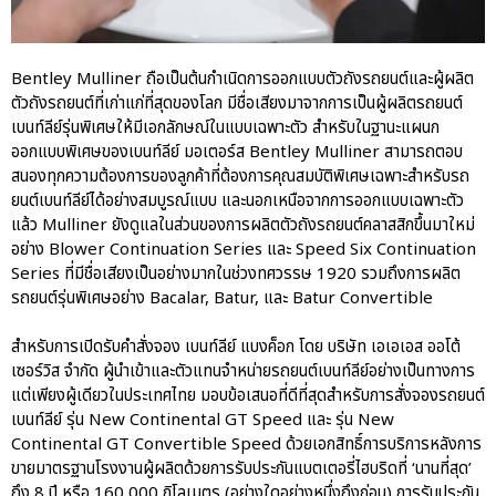
Bentley Mulliner ถือเป็นต้นกำเนิดการออกแบบตัวถังรถยนต์และผู้ผลิต
ตัวถังรถยนต์ที่เก่าแก่ที่สุดของโลก มีชื่อเสียงมาจากการเป็นผู้ผลิตรถยนต์
เบนท์ลีย์รุ่นพิเศษให้มีเอกลักษณ์ในแบบเฉพาะตัว สำหรับในฐานะแผนก
ออกแบบพิเศษของเบนท์ลีย์ มอเตอร์ส Bentley Mulliner สามารถตอบ
สนองทุกความต้องการของลูกค้าที่ต้องการคุณสมบัติพิเศษเฉพาะสำหรับรถ
ยนต์เบนท์ลีย์ได้อย่างสมบูรณ์แบบ และนอกเหนือจากการออกแบบเฉพาะตัว
แล้ว Mulliner ยังดูแลในส่วนของการผลิตตัวถังรถยนต์คลาสสิกขึ้นมาใหม่
อย่าง Blower Continuation Series และ Speed Six Continuation
Series ที่มีชื่อเสียงเป็นอย่างมากในช่วงทศวรรษ 1920 รวมถึงการผลิต
รถยนต์รุ่นพิเศษอย่าง Bacalar, Batur, และ Batur Convertible
สำหรับการเปิดรับคำสั่งจอง เบนท์ลีย์ แบงค็อก โดย บริษัท เอเอเอส ออโต้
เซอร์วิส จำกัด ผู้นำเข้าและตัวแทนจำหน่ายรถยนต์เบนท์ลีย์อย่างเป็นทางการ
แต่เพียงผู้เดียวในประเทศไทย มอบข้อเสนอที่ดีที่สุดสำหรับการสั่งจองรถยนต์
เบนท์ลีย์ รุ่น New Continental GT Speed และ รุ่น New
Continental GT Convertible Speed ด้วยเอกสิทธิ์การบริการหลังการ
ขายมาตรฐานโรงงานผู้ผลิตด้วยการรับประกันแบตเตอรี่ไฮบริดที่ ‘นานที่สุด’
ถึง 8 ปี หรือ 160,000 กิโลเมตร (อย่างใดอย่างหนึ่งถึงก่อน) การรับประกัน