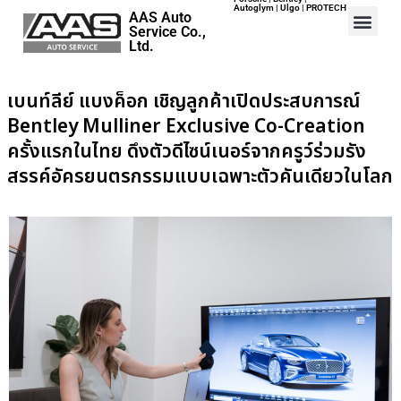
Autoglym | Ulgo | PROTECH
AAS Auto
Service Co.,
Ltd.
เบนท์ลีย์ แบงค็อก เชิญลูกค้าเปิดประสบการณ์
Bentley Mulliner Exclusive Co-Creation
ครั้งแรกในไทย ดึงตัวดีไซน์เนอร์จากครูว์ร่วมรัง
สรรค์อัครยนตรกรรมแบบเฉพาะตัวคันเดียวในโลก
Home
Events
Career
Map
Contact
About Us