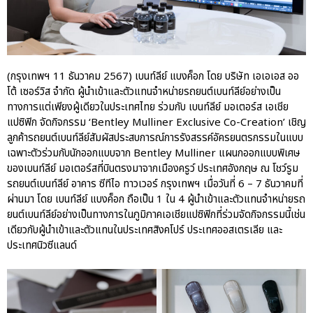
ปอร์เช่ เอเอเอสฯ พลิกแนวคิด
(กรุงเทพฯ 11 ธันวาคม 2567) เบนท์ลีย์ แบงค็อก โดย บริษัท เอเอเอส ออ
After Sale สู่ Porsche Ownership
โต้ เซอร์วิส จำกัด ผู้นำเข้าและตัวแทนจำหน่ายรถยนต์เบนท์ลีย์อย่างเป็น
Experience แบบครบวงจร ผ่าน
ทางการแต่เพียงผู้เดียวในประเทศไทย ร่วมกับ เบนท์ลีย์ มอเตอร์ส เอเชีย
แคมเปญ Cayenne Service Clinic
แปซิฟิก จัดกิจกรรม ‘Bentley Mulliner Exclusive Co-Creation’ เชิญ
เบนท์ลีย์ มอเตอร์ส ตีความ
ลูกค้ารถยนต์เบนท์ลีย์สัมผัสประสบการณ์การรังสรรค์อัครยนตรกรรมในแบบ
‘Bentley Diamond’ ใหม่ ดีไซน์
เฉพาะตัวร่วมกับนักออกแบบจาก Bentley Mulliner แผนกออกแบบพิเศษ
ระดับซิกเนเจอร์ในยนตรกรรม
ของเบนท์ลีย์ มอเตอร์สที่บินตรงมาจากเมืองครูว์ ประเทศอังกฤษ ณ โชว์รูม
EV รุ่นแรก พร้อมเปิดตัวกันยายน
รถยนต์เบนท์ลีย์ อาคาร ซีทีไอ ทาวเวอร์ กรุงเทพฯ เมื่อวันที่ 6 – 7 ธันวาคมที่
นี้
ผ่านมา โดย เบนท์ลีย์ แบงค็อก ถือเป็น 1 ใน 4 ผู้นำเข้าและตัวแทนจำหน่ายรถ
ปอร์เช่ เอเอเอสฯ ยกประสบการณ์
ยนต์เบนท์ลีย์อย่างเป็นทางการในภูมิภาคเอเชียแปซิฟิกที่ร่วมจัดกิจกรรมนี้เช่น
Porsche สู่ Central Northville ใน
เดียวกับผู้นำเข้าและตัวแทนในประเทศสิงคโปร์ ประเทศออสเตรเลีย และ
งาน AAS Roadshow พร้อมข้อ
ประเทศนิวซีแลนด์
เสนอพิเศษ Mid-Year 2026
เบนท์ลีย์ แบงค็อก ส่งมอบองค์
ความรู้การขับขี่รถยนต์เบนท์ลีย์
อย่างปลอดภัยในงาน
Extraordinary Chauffeur