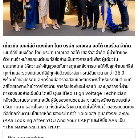
เกี่ยวกับ เบนท์ลีย์ แบงค็อก โดย บริษัท เอเอเอส ออโต้ เซอร์วิส จำกัด
เบนท์ลีย์ แบงค็อก โดย บริษัท เอเอเอส ออโต้ เซอร์วิส จำกัด ผู้นำเข้าและ
ตัวแทนจำหน่ายรถยนต์เบนท์ลีย์อย่างเป็นทางการแต่เพียงผู้เดียวใน
ประเทศไทย ให้ความสำคัญสูงสุดกับการดูแลหลังการขายให้กับลูกค้าเบนท์ลีย์
ทุกท่านและรถยนต์เบนท์ลีย์ทุกคันด้วยประสบการณ์อันยาวนานกว่า 38 ปี
พร้อมด้วยอุปกรณ์และเครื่องมือตรวจสอบและวิเคราะห์สำหรับรถยนต์เบนท์
ลีย์โดยเฉพาะนำเข้าจากโรงงาน การรับประกันอะไหล่แท้ และบุคลากรที่ผ่าน
การอบรมอย่างเข้มข้น โดยมี Qualified High Voltage Technician
หนึ่งเดียวในประเทศไทยเป็นผู้รับรองงานซ่อมและงานบำรุงรักษารถยนต์ไฮ
บริดตามมาตรฐานโรงงาน ทั้งนี้เพื่อสร้างความมั่นใจให้กับเจ้าของรถยนต์เบน
ท์ลีย์ทุกท่านตามนโยบายหลักของบริษัทที่ว่า “เอเอเอสฯ ดูแลทั้งรถและคุณ
(AAS Looking After YOU And Your CAR)” และให้ชื่อ AAS เป็น
“The Name You Can Trust”
We use cookies