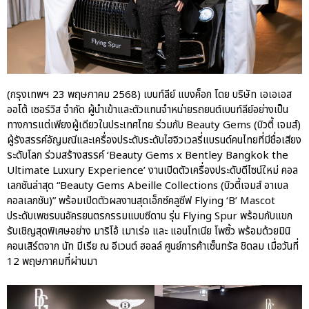
ปอร์เช่ เอเอเอสฯ พลิกแนวคิด
After Sale สู่ Porsche Ownership
Experience แบบครบวงจร ผ่าน
แคมเปญ Cayenne Service Clinic
เบนท์ลีย์ มอเตอร์ส ตีความ
‘Bentley Diamond’ ใหม่ ดีไซน์
(กรุงเทพฯ 23 พฤษภาคม 2568) เบนท์ลีย์ แบงค็อก โดย บริษัท เอเอเอส
ระดับซิกเนเจอร์ในยนตรกรรม
ออโต้ เซอร์วิส จำกัด ผู้นำเข้าและตัวแทนจำหน่ายรถยนต์เบนท์ลีย์อย่างเป็น
EV รุ่นแรก พร้อมเปิดตัวกันยายน
ทางการแต่เพียงผู้เดียวในประเทศไทย ร่วมกับ Beauty Gems (บิวตี้ เจมส์)
นี้
ผู้รังสรรค์อัญมณีและเครื่องประดับระดับไฮจิวเวลรี่แบรนด์คนไทยที่มีชื่อเสียง
ระดับโลก ร่วมสร้างสรรค์ ‘Beauty Gems x Bentley Bangkok the
ปอร์เช่ เอเอเอสฯ ยกประสบการณ์
Porsche สู่ Central Northville ใน
Ultimate Luxury Experience’ งานเปิดตัวเครื่องประดับดีไซน์ใหม่ คอล
งาน AAS Roadshow พร้อมข้อ
เลกชันล่าสุด “Beauty Gems Abeille Collections (บิวตี้เจมส์ อาเบล
เสนอพิเศษ Mid-Year 2026
คอลเลกชัน)” พร้อมเปิดตัวผลงานสุดเอ็กซ์คลูซีฟ Flying ‘B’ Mascot
ประดับเพชรบนอัครยนตรกรรมแบบซีดาน รุ่น Flying Spur พร้อมกับแขก
เบนท์ลีย์ แบงค็อก ส่งมอบองค์
ความรู้การขับขี่รถยนต์เบนท์ลีย์
รับเชิญสุดพิเศษอย่าง มาริโอ้ เมาเร่อ และ แอนโทเนีย โพซิ้ว พร้อมด้วยมินิ
อย่างปลอดภัยในงาน
คอนเสิร์ตจาก นัท มีเรีย ณ อีเวนต์ ฮอลล์ ศูนย์การค้าเซ็นทรัล ชิดลม เมื่อวันที่
Extraordinary Chauffeur
12 พฤษภาคมที่ผ่านมา
Training 2026
Porsche Centre Pattanakarn
เชื่อมโยง Porsche Community