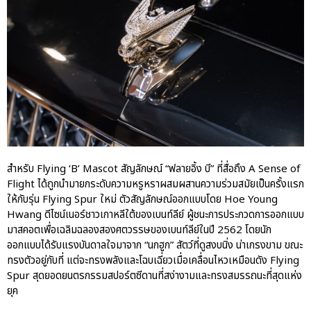
สำหรับ Flying ‘B’ Mascot สัญลักษณ์ “ฟลายอิ้ง บี” ที่สื่อถึง A Sense of
Flight ได้ถูกนำมายกระดับความหรูหราผสมผสานความร่วมสมัยเป็นครั้งแรก
ให้กับรุ่น Flying Spur ใหม่ ตัวสัญลักษณ์ออกแบบโดย Hoe Young
Hwang ดีไซน์เนอร์ชาวเกาหลีใต้ของเบนท์ลีย์ ผู้ชนะการประกวดการออกแบบ
มาสคอตเพื่อเฉลิมฉลองสองศตวรรษของเบนท์ลีย์ในปี 2562 โดยนัก
ออกแบบได้รับแรงบันดาลใจมาจาก “นกฮูก” สัตว์ที่ดูสงบนิ่ง น่าเกรงขาม ขณะ
ทรงตัวอยู่กับที่ แต่จะทรงพลังและโฉบเฉี่ยวเมื่อเคลื่อนไหวเหมือนดัง Flying
Spur สุดยอดยนตรกรรมสปอร์ตซีดานที่สง่างามและทรงสมรรถนะที่สุดแห่ง
ยุค