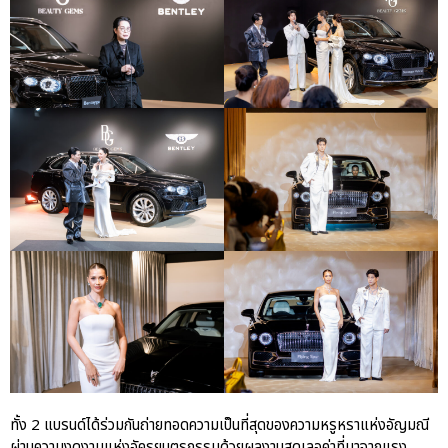
ผ่าน The Big Screen Speed: AAS
Motorsport Live Experience
aas
AAS Corp
AAS Motorsport
AAS Porsche
Bentley
career
news
Porsche
QR
Uncategorized
ทั้ง 2 แบรนด์ได้ร่วมกันถ่ายทอดความเป็นที่สุดของความหรูหราแห่งอัญมณี
ผ่านความงดงามแห่งอัครยนตรกรรมด้วยผลงานสุดเลอค่าที่มาจากแรง