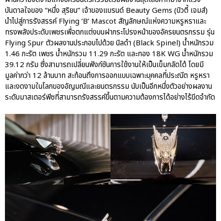
บันดาลใจของ “หนึ่ง สุริยน” เจ้าของแบรนด์ Beauty Gems (บิวตี้ เจมส์)
นำไปสู่การรังสรรค์ Flying ‘B’ Mascot สัญลักษณ์แห่งความหรูหราและ
ทรงพลังประดับเพชรเพื่อตกแต่งบนฝากระโปรงหน้าของอัครยนตรกรรม รุ่น
Flying Spur ตัวผลงานประกอบไปด้วย นิลดำ (Black Spinel) น้ำหนักรวม
1.46 กะรัต เพชร น้ำหนักรวม 11.29 กะรัต และทอง 18K WG น้ำหนักรวม
39.12 กรัม ซึ่งสามารถเปลี่ยนฟังก์ชันการใช้งานให้เป็นเข็มกลัดได้ โดยมี
มูลค่ากว่า 12 ล้านบาท สะท้อนถึงการออกแบบเฉพาะบุคคลที่ประณีต หรูหรา
และงดงามในโลกของอัญมณีและยนตรกรรม นับเป็นอีกหนึ่งตัวอย่างผลงาน
ระดับมาสเตอร์พีซที่สามารถรังสรรค์ขึ้นตามความต้องการได้อย่างไร้ขีดจำกัด