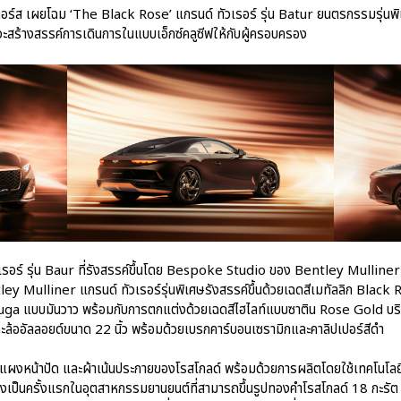
เตอร์ส เผยโฉม ‘The Black Rose’ แกรนด์ ทัวเรอร์ รุ่น Batur ยนตรกรรมรุ่นพิ
สร้างสรรค์การเดินการในแบบเอ็กซ์คลูซีฟให้กับผู้ครอบครอง
เรอร์ รุ่น Baur ที่รังสรรค์ขึ้นโดย Bespoke Studio ของ Bentley Mulliner
y Mulliner แกรนด์ ทัวเรอร์รุ่นพิเศษรังสรรค์ขึ้นด้วยเฉดสีเมทัลลิก Black
uga แบบมันวาว พร้อมกับการตกแต่งด้วยเฉดสีไฮไลท์แบบซาติน Rose Gold บร
ล้ออัลลอยด์ขนาด 22 นิ้ว พร้อมด้วยเบรกคาร์บอนเซรามิกและคาลิปเปอร์สีดำ
ม แผงหน้าปัด และผ้าเน้นประกายของโรสโกลด์ พร้อมด้วยการผลิตโดยใช้เทคโนโลย
เป็นครั้งแรกในอุตสาหกรรมยานยนต์ที่สามารถขึ้นรูปทองคำโรสโกลด์ 18 กะรัต 