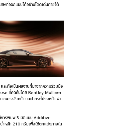
เศษที่ออกแบบได้อย่างโดดเด่นภายใต้
ผ่าน The Big Screen Speed: AAS
Motorsport Live Experience
aas
AAS Corp
AAS Motorsport
AAS Porsche
Bentley
career
 และถือเป็นผลงานที่มาจากความร่วมมือ
news
 Rose ที่คิดค้นโดย Bentley Mulliner
Porsche
ิเวณกระจังหน้า บนฝากระโปรงหน้า ฝา
QR
Uncategorized
ีการพิมพ์ 3 มิติแบบ Additive
น้ำหนัก 210 กรัมเพื่อใช้ตกแต่งภายใน