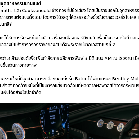
กในอุตสาหกรรมยานยนต์
oldsmiths และ Cooksongold ช่างทองที่มีชื่อเสียง โดยเป็นรายแรกในอุตสาหก
คการตกแต่งแบบดั้งเดิม โดยการใช้วัสดุที่คัดสรรอย่างยั่งยืนจากจิวเวลรี่รีไซเคิล
นท์ลีย์
tur ได้รับการรับรองในย่านจิวเวลรี่ของเมืองเบอร์มิงแฮมเพื่อเป็นการการันตี นอกจาก
เฉลิมฉลองปีแห่งการครองราชย์ของสมเด็จพระราชินีนาถเอลิซาเบธที่ 2
นกว่า 3 ล้านปอนด์เพื่อเพิ่มกำลังการผลิตการพิมพ์ 3 มิติ แบบ AM ณ โรงงาน เมื
ป็นชิ้นส่วนทางกายภาพ
ตกรรมใหม่ที่ลูกค้าสามารถเลือกตกแต่งรุ่น Batur ได้ผ่านแผนก Bentley Mulline
ึงสิ่งทอคล้ายหนังที่เป็นมิตรกับสิ่งแวดล้อมที่ผลิตจากผลพลอยได้จากกระบวนการค
ฝันได้อย่างไร้ขีดจำกัด