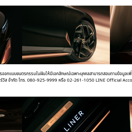
รออกแบบยนตรกรรมในฝันให้มีเอกลักษณ์เฉพาะบุคคลสามารถสอบถามข้อมูลเพิ่มเติ
 เซอร์วิส จำกัด โทร. 080-925-9999 หรือ 02-261-1050 LINE Official 