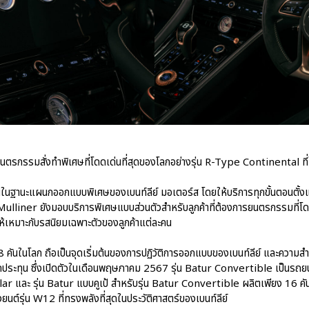
รกรรมสั่งทำพิเศษที่โดดเด่นที่สุดของโลกอย่างรุ่น R-Type Continental ที่
นในฐานะแผนกออกแบบพิเศษของเบนท์ลีย์ มอเตอร์ส โดยให้บริการทุกขั้นตอนตั้ง
Mulliner ยังมอบบริการพิเศษแบบส่วนตัวสำหรับลูกค้าที่ต้องการยนตรกรรมที่โด
เหมาะกับรสนิยมเฉพาะตัวของลูกค้าแต่ละคน
ง 18 คันในโลก ถือเป็นจุดเริ่มต้นของการปฏิวัติการออกแบบของเบนท์ลีย์ และความส
ประทุน ซึ่งเปิดตัวในเดือนพฤษภาคม 2567 รุ่น Batur Convertible เป็นรถยนต
r และ รุ่น Batur แบบคูเป้ สำหรับรุ่น Batur Convertible ผลิตเพียง 16 คันเ
องยนต์รุ่น W12 ที่ทรงพลังที่สุดในประวัติศาสตร์ของเบนท์ลีย์