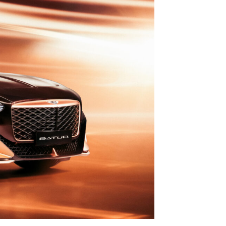
ปอร์เช่ เอเอเอสฯ พลิกแนวคิด
After Sale สู่ Porsche Ownership
Experience แบบครบวงจร ผ่าน
แคมเปญ Cayenne Service Clinic
เบนท์ลีย์ มอเตอร์ส ตีความ
‘Bentley Diamond’ ใหม่ ดีไซน์
ระดับซิกเนเจอร์ในยนตรกรรม
EV รุ่นแรก พร้อมเปิดตัวกันยายน
นี้
ปอร์เช่ เอเอเอสฯ ยกประสบการณ์
Porsche สู่ Central Northville ใน
งาน AAS Roadshow พร้อมข้อ
เสนอพิเศษ Mid-Year 2026
เบนท์ลีย์ แบงค็อก ส่งมอบองค์
ความรู้การขับขี่รถยนต์เบนท์ลีย์
อย่างปลอดภัยในงาน
Extraordinary Chauffeur
Training 2026
Porsche Centre Pattanakarn
เชื่อมโยง Porsche Community