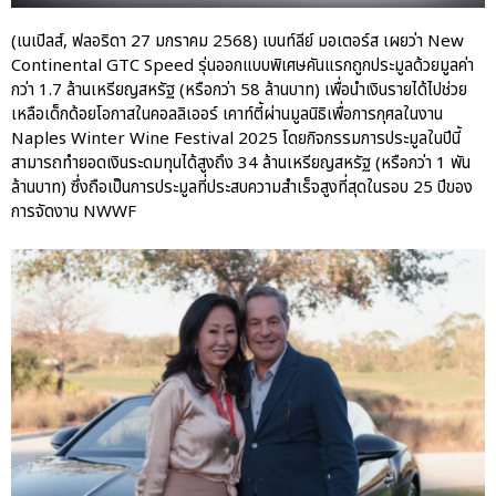
ปอร์เช่ เอเอเอสฯ พลิกแนวคิด
(เนเปิลส์, ฟลอริดา 27 มกราคม 2568) เบนท์ลีย์ มอเตอร์ส เผยว่า New
After Sale สู่ Porsche Ownership
Continental GTC Speed รุ่นออกแบบพิเศษคันแรกถูกประมูลด้วยมูลค่า
Experience แบบครบวงจร ผ่าน
กว่า 1.7 ล้านเหรียญสหรัฐ (หรือกว่า 58 ล้านบาท) เพื่อนำเงินรายได้ไปช่วย
แคมเปญ Cayenne Service Clinic
เหลือเด็กด้อยโอกาสในคอลลิเออร์ เคาท์ตี้ผ่านมูลนิธิเพื่อการกุศลในงาน
เบนท์ลีย์ มอเตอร์ส ตีความ
Naples Winter Wine Festival 2025 โดยกิจกรรมการประมูลในปีนี้
‘Bentley Diamond’ ใหม่ ดีไซน์
สามารถทำยอดเงินระดมทุนได้สูงถึง 34 ล้านเหรียญสหรัฐ (หรือกว่า 1 พัน
ระดับซิกเนเจอร์ในยนตรกรรม
ล้านบาท) ซึ่งถือเป็นการประมูลที่ประสบความสำเร็จสูงที่สุดในรอบ 25 ปีของ
EV รุ่นแรก พร้อมเปิดตัวกันยายน
การจัดงาน NWWF
นี้
ปอร์เช่ เอเอเอสฯ ยกประสบการณ์
Porsche สู่ Central Northville ใน
งาน AAS Roadshow พร้อมข้อ
เสนอพิเศษ Mid-Year 2026
เบนท์ลีย์ แบงค็อก ส่งมอบองค์
ความรู้การขับขี่รถยนต์เบนท์ลีย์
อย่างปลอดภัยในงาน
Extraordinary Chauffeur
Training 2026
Porsche Centre Pattanakarn
เชื่อมโยง Porsche Community