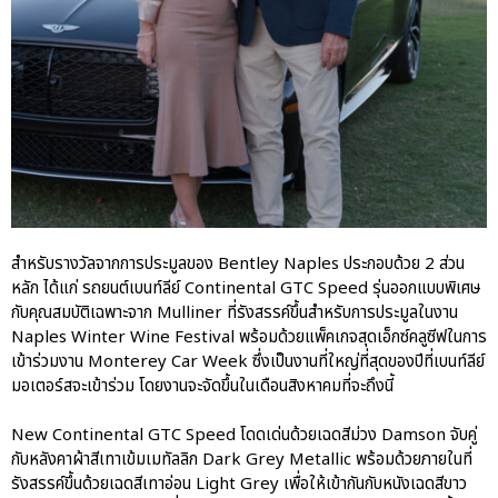
ผ่าน The Big Screen Speed: AAS
Motorsport Live Experience
aas
AAS Corp
AAS Motorsport
AAS Porsche
สำหรับรางวัลจากการประมูลของ Bentley Naples ประกอบด้วย 2 ส่วน
Bentley
หลัก ได้แก่ รถยนต์เบนท์ลีย์ Continental GTC Speed รุ่นออกแบบพิเศษ
กับคุณสมบัติเฉพาะจาก Mulliner ที่รังสรรค์ขึ้นสำหรับการประมูลในงาน
career
Naples Winter Wine Festival พร้อมด้วยแพ็คเกจสุดเอ็กซ์คลูซีฟในการ
news
เข้าร่วมงาน Monterey Car Week ซึ่งเป็นงานที่ใหญ่ที่สุดของปีที่เบนท์ลีย์
Porsche
มอเตอร์สจะเข้าร่วม โดยงานจะจัดขึ้นในเดือนสิงหาคมที่จะถึงนี้
QR
New Continental GTC Speed โดดเด่นด้วยเฉดสีม่วง Damson จับคู่
Uncategorized
กับหลังคาผ้าสีเทาเข้มเมทัลลิก Dark Grey Metallic พร้อมด้วยภายในที่
รังสรรค์ขึ้นด้วยเฉดสีเทาอ่อน Light Grey เพื่อให้เข้ากันกับหนังเฉดสีขาว