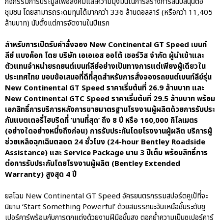
กิจกรรมการประมูลเพื่อสังคมและความมุ่งมั่นในการสร้างการสนับสนุนต่อ
ชุมชน โดยสามารถระดมทุนได้มากกว่า 336 ล้านดอลลาร์ (หรือกว่า 11,405
ล้านบาท) นับตั้งแต่การจัดงานในปีแรก
สำหรับการเปิดรับคำสั่งจอง New Continental GT Speed เบนท์
ลีย์ แบงค็อก โดย บริษัท เอเอเอส ออโต้ เซอร์วิส จำกัด ผู้นำเข้าและ
ตัวแทนจำหน่ายรถยนต์เบนท์ลีย์อย่างเป็นทางการแต่เพียงผู้เดียวใน
ประเทศไทย มอบข้อเสนอที่ดีที่สุดสำหรับการสั่งจองรถยนต์เบนท์ลีย์รุ่น
New Continental GT Speed ราคาเริ่มต้นที่ 26.9 ล้านบาท และ
New Continental GTC Speed ราคาเริ่มต้นที่ 29.5 ล้านบาท พร้อม
เอกสิทธิ์การบริการหลังการขายมาตรฐานโรงงานผู้ผลิตด้วยการรับประ
กันแบตเตอรี่ไฮบริดที่ ‘นานที่สุด’ ถึง 8 ปี หรือ 160,000 กิโลเมตร
(อย่างใดอย่างหนึ่งถึงก่อน) การรับประกันโดยโรงงานผู้ผลิต บริการผู้
ช่วยเหลือฉุกเฉินตลอด 24 ชั่วโมง (24-hour Bentley Roadside
Assistance) และ Service Package นาน 3 ปีเต็ม พร้อมสิทธิ์การ
ต่อการรับประกันโดยโรงงานผู้ผลิต (Bentley Extended
Warranty) สูงสุด 4 ปี
ยลโฉม New Continental GT Speed อัครยนตรกรรมสปอร์ตคูเป้ที่จะ
นิยาม ‘Start Something Powerful’ ด้วยสมรรถนะอันเหนือชั้นระดับซู
เปอร์คาร์พร้อมกับการตกแต่งด้วยงานฝีมือชั้นสูง ตอกย้ำความเป็นซูเปอร์คาร์