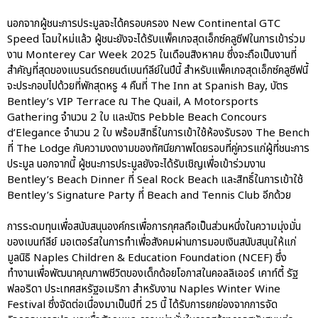
นอกจากผู้ชนะการประมูลจะได้ครอบครอง New Continental GTC
Speed โฉมใหม่แล้ว ผู้ชนะยังจะได้รับแพ็คเกจสุดเอ็กซ์คลูซีฟในการเข้าร่วม
งาน Monterey Car Week 2025 ในเดือนสิงหาคม ซึ่งจะถือเป็นงานที่
สำคัญที่สุดของแบรนด์รถยนต์เบนท์ลีย์ในปีนี้ สำหรับแพ็คเกจสุดเอ็กซ์คลูซีฟนี้
จะประกอบไปด้วยที่พักสุดหรู 4 คืนที่ The Inn at Spanish Bay, บัตร
Bentley’s VIP Terrace ณ The Quail, A Motorsports
Gathering จำนวน 2 ใบ และบัตร Pebble Beach Concours
d’Elegance จำนวน 2 ใบ พร้อมสิทธิ์ในการเข้าใช้ห้องรับรอง The Bench
ที่ The Lodge กับความงดงามของทัศนียภาพโดยรอบที่คู่ควรแก่ผู้ที่ชนะการ
ประมูล นอกจากนี้ ผู้ชนะการประมูลยังจะได้รับเชิญเพื่อเข้าร่วมงาน
Bentley’s Beach Dinner ที่ Seal Rock Beach และสิทธิ์ในการเข้าใช้
Bentley’s Signature Party ที่ Beach and Tennis Club อีกด้วย
การระดมทุนเพื่อสนับสนุนองค์กรเพื่อการกุศลถือเป็นส่วนหนึ่งในความมุ่งมั่น
ของเบนท์ลีย์ มอเตอร์สในการทำเพื่อสังคมผ่านการมอบเงินสนับสนุนให้แก่
มูลนิธิ Naples Children & Education Foundation (NCEF) ซึ่ง
ทำงานเพื่อพัฒนาคุณภาพชีวิตของเด็กด้อยโอกาสในคอลลิเออร์ เคาท์ตี้ รัฐ
ฟลอริดา ประเทศสหรัฐอเมริกา สำหรับงาน Naples Winter Wine
Festival ซึ่งจัดต่อเนื่องมาเป็นปีที่ 25 นี้ ได้รับการยกย่องจากการจัด