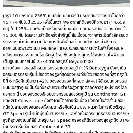
ปอร์เช่ เอเอเอสฯ พลิกแนวคิด
After Sale สู่ Porsche Ownership
(ครูว์ 10 มกราคม 2566) เบนท์ลีย์ มอเตอร์ส ประกาศยอดจองทั่วโลกกว่า
Experience แบบครบวงจร ผ่าน
แคมเปญ Cayenne Service Clinic
15,174 คันในปี 2565 เพิ่มขึ้นกว่า 4% จากสถิติของปีที่ผ่านมา (14,659
คัน) ในปี 2564 และถือเป็นครั้งแรกที่เบนท์ลีย์ มอเตอร์สมียอดจองมากกว่า
เบนท์ลีย์ มอเตอร์ส ตีความ
15,000 คัน โดยความสำเร็จครั้งสำคัญนี้ สืบเนื่องมาจากการเปิดตัวอัครยนต
‘Bentley Diamond’ ใหม่ ดีไซน์
รกรรมรุ่นใหม่และความต้องการที่เพิ่มขึ้นอย่างต่อเนื่องของคำสั่งการ
ระดับซิกเนเจอร์ในยนตรกรรม
EV รุ่นแรก พร้อมเปิดตัวกันยายน
ออกแบบเฉพาะตัวแบบ Mulliner และประกอบกับการเปิดรับคำสั่งจองขอ
นี้
งอัครยนตรกรรมแบบไฮบริดรุ่นใหม่ ซึ่งจะปูทางสู่การใช้พลังงานไฟฟ้าแบบ
เต็มรูปแบบภายในปี 2573 ตามกลยุทธ์ Beyond100
ปอร์เช่ เอเอเอสฯ ยกประสบการณ์
ความต้องการของอัครยนตรกรรมแบบเอสยูวี ทำให้ Bentayga ยังคงเป็น
Porsche สู่ Central Northville ใน
อัครยนตรกรรมรุ่นที่มียอดจองสูงที่สุดของเบนท์ลีย์ด้วยยอดจองที่สูงที่สุดใน
งาน AAS Roadshow พร้อมข้อ
เสนอพิเศษ Mid-Year 2026
ปีที่ 6 หรือคิดเป็นกว่า 42% ของยอดจองทั้งหมด ส่งผลให้อัครยนตรกรรม
แบบเอสยูวีรุ่นนี้เป็นรุ่นที่ประสบความสำเร็จสูงที่สุดตลอดกาลรุ่นหนึ่งของโลก
เบนท์ลีย์ แบงค็อก ส่งมอบองค์
นอกจากนี้ ยอดจองของอัครยนตรกรรมสปอร์ตคูเป้ รุ่น Continental GT
ความรู้การขับขี่รถยนต์เบนท์ลีย์
และ GT Convertible ยังคงเติบโตอย่างต่อเนื่อง ซึ่งคิดเป็นสัดส่วนเกือบ
อย่างปลอดภัยในงาน
หนึ่งในสามของยอดจองทั้งหมด หรือคิดเป็น 30% ผนวกกับการเปิดตัวรุ่น
Extraordinary Chauffeur
Training 2026
GT Speed รุ่นใหม่ที่มุ่งเน้นสมรรถนะ และถือเป็นอัครยนตรกรรมสมรรถนะ
สูงที่สุดของเบนท์ลีย์ โดยรุ่น GT Speed ครองสถิติยอดจองสูงสุดถึง 31%
Porsche Centre Pattanakarn
ในบรรดารุ่นย่อยของ Continental GT
เชื่อมโยง Porsche Community
ผ่าน The Big Screen Speed: AAS