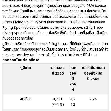
สำหรับอัครยนตรกรรมสปอร์ตซีดาน Flying Spur ซึ่งเป็นยนตรกรรมแก
Motorsport Live Experience
รนด์ทัวเรอร์ 4 ประตูสุดหรูที่ดีที่สุดของโลก มียอดจองสูงถึง 28% ของยอด
จองทั้งหมด โดยเป็นผลมาจากการเปิดตัวอัครยนตรกรรมแบบไฮบริดรุ่นใหม่
ซึ่งเป็นอัครยนตรกรรมที่ล้ำสมัยและเป็นมิตรต่อสิ่งแวดล้อม และนับตั้งแต่การ
เปิดตัว Flying Spur Hybrid มียอดจองกว่า 30% ในบรรดารุ่นย่อยของ
Flying Spur เช่นเดียวกับในสหราชอาณาจักร ยอดจองกว่า 2 ใน 3 ของ
aas
Flying Spur เป็นแบบเครื่องยนต์ไฮบริด ซึ่งถือเป็นตัวเลขที่สูงที่สุดเมื่อเทียบ
AAS Corp
กับยอดจองจากทั่วโลก
AAS Motorsport
ภูมิภาคอเมริกายังคงรักษาตำแหน่งในฐานะตลาดที่มีศักยภาพสูงที่สุดของโลก
โดยสามารถทำยอดจองสูงที่สุดเป็นประวัติการณ์ โดยในปีที่ผ่านมามียอดคำสั่ง
AAS Porsche
จองของ Bentley Mulliner เพิ่มขึ้นกว่า 5 เท่าในช่วง 5 ปีที่ผ่านมา
Bentley
ยอดจองในแต่ละภูมิภาค
career
ภูมิภาค
ยอดจอง
ยอด
เปอร์เซ็นต์ยอด
news
ปี 2565
จอง
จองทั้งหมด
ปี
ปี 2565
Porsche
256
QR
4
Uncategorized
อเมริกา
4,221
4,2
28%
(<+1%)
12