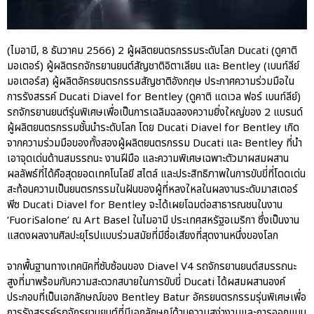
(ไมอามี, 8 ธันวาคม 2566) 2 ผู้ผลิตยนตรกรรมระดับโลก Ducati (ดูคาติ
มอเตอร์) ผู้ผลิตรถจักรยานยนต์สัญชาติอิตาเลียน และ Bentley (เบนท์ลีย์
มอเตอร์ส) ผู้ผลิตอัครยนตรกรรมสัญชาติอังกฤษ ประกาศความร่วมมือใน
ปอร์เช่ เอเอเอสฯ พลิกแนวคิด
การรังสรรค์ Ducati Diavel for Bentley (ดูคาติ แดเวล ฟอร์ เบนท์ลีย์)
After Sale สู่ Porsche Ownership
รถจักรยานยนต์รุ่นพิเศษเพื่อเป็นการเฉลิมฉลองความยิ่งใหญ่ของ 2 แบรนด์
Experience แบบครบวงจร ผ่าน
ผู้ผลิตยนตรกรรมชั้นนำระดับโลก โดย Ducati Diavel for Bentley เกิด
แคมเปญ Cayenne Service Clinic
จากความร่วมมือของทั้งสองผู้ผลิตยนตรกรรม Ducati และ Bentley ที่นำ
เบนท์ลีย์ มอเตอร์ส ตีความ
เอาจุดเด่นด้านสมรรถนะ งานฝีมือ และความพิเศษเฉพาะตัวมาผสมผสาน
‘Bentley Diamond’ ใหม่ ดีไซน์
ผลลัพธ์ที่ได้คือสุดยอดเทคโนโลยี สไตล์ และประสิทธิภาพในการขับขี่ที่โดดเด่น
ระดับซิกเนเจอร์ในยนตรกรรม
สะท้อนความเป็นยนตรกรรมในฝันของผู้ที่หลงใหลในผลงานระดับมาสเตอร์
EV รุ่นแรก พร้อมเปิดตัวกันยายน
พีซ Ducati Diavel for Bentley จะได้เผยโฉมต่อสาธารณชนในงาน
นี้
‘FuoriSalone’ ณ Art Basel ในไมอามี ประเทศสหรัฐอเมริกา ซึ่งเป็นงาน
ปอร์เช่ เอเอเอสฯ ยกประสบการณ์
แสดงผลงานศิลปะยุโรปแบบร่วมสมัยที่มีชื่อเสียงที่สุดงานหนึ่งของโลก
Porsche สู่ Central Northville ใน
งาน AAS Roadshow พร้อมข้อ
จากพื้นฐานทางเทคนิคที่ซับซ้อนของ Diavel V4 รถจักรยานยนต์สมรรถนะ
เสนอพิเศษ Mid-Year 2026
สูงที่มาพร้อมกับความสะดวกสบายในการขับขี่ Ducati ได้ผสมผสานองค์
เบนท์ลีย์ แบงค็อก ส่งมอบองค์
ประกอบที่เป็นเอกลักษณ์ของ Bentley Batur อัครยนตรกรรมรุ่นพิเศษเพื่อ
ความรู้การขับขี่รถยนต์เบนท์ลีย์
การรังสรรค์รถจักรยานยนต์ที่มีเอกลักษณ์ด้านความสง่างามและการออกแบบ