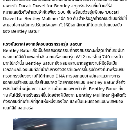
อย่างปลอดภัยในงาน
เฉพาะตัว Ducati Diavel for Bentley จะถูกรังสรรค์ขึ้นด้วยซีรีส์
Extraordinary Chauffeur
หมายเลขตัวถังจำนวนจำกัดเพียง 500 คัน พร้อมด้วยรุ่นพิเศษ ‘Ducati
Training 2026
Diavel for Bentley Mulliner’ อีก 50 คัน สำหรับลูกค้ารถยนต์เบนท์ลีย์ที่
Porsche Centre Pattanakarn
จะมอบโอกาสในการปรับแต่งเฉพาะตัวให้มีเอกลักษณ์ที่โดดเด่นในแบบฉบับ
เชื่อมโยง Porsche Community
ของ Bentley Batur
ผ่าน The Big Screen Speed: AAS
Motorsport Live Experience
แรงบันดาลใจจากอัครยนตรกรรมรุ่น Batur
Bentley Batur ถือเป็นอัครยนตรกรรมที่ทรงสมรรถนะที่สุดเท่าที่เคยมีมา
ของเบนท์ลีย์ด้วยพละกำลังจากเครื่องยนต์รุ่น W12 เทอร์โบคู่ 740 แรงม้า
มากไปกว่านั้น Bentley Batur ยังผสมผสานมาตรฐานงานฝีมืออันเป็น
aas
เอกลักษณ์ของเบนท์ลีย์เข้ากับการรังสรรค์และการขึ้นรูปตัวถังที่มาพร้อมกับ
AAS Corp
ทรวดทรงอันงดงามที่ได้กำหนด DNA การออกแบบใหม่และแนวทางการ
ออกแบบสำหรับเบนท์ลีย์ในอนาคต โดยการออกแบบ Bentley Batur สื่อถึง
AAS Motorsport
พลังอันยิ่งใหญ่และความสง่างามในแบบเฉพาะตัว ซึ่ง Bentley Batur ทั้ง
AAS Porsche
18 คันได้รับการรังสรรค์ขึ้นโดยช่างฝีมือจาก Bentley Mulliner ผู้ผลิตตัว
Bentley
ถังรถยนต์ที่เก่าแก่ที่สุดแห่งหนึ่งของโลก และเป็นแผนกออกแบบพิเศษของ
เบนท์ลีย์ มอเตอร์ส
career
news
Porsche