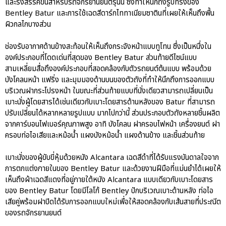
และรังสรรค์ขึ้นสำหรับรถจักรยานยนต์รุ่นนี้ ซึ่งทำให้นึกถึงรูปทรงของ
Bentley Batur และการใช้เฉดสีดาร์กไททาเนียมซาตินที่เผยให้เห็นถึงพื้น
ผิวกลไกบางส่วน
ช่องรับอากาศด้านข้างสะท้อนให้เห็นถึงกระจังหน้าแบบทูโทน ซึ่งเป็นหนึ่งใน
องค์ประกอบที่โดดเด่นที่สุดของ Bentley Batur ส่วนท้ายดีไซน์แบบ
สามเหลี่ยมสื่อถึงองค์ประกอบที่สอดคล้องกับตัวรถยนต์ต้นแบบ พร้อมด้วย
บังโคลนหน้า แฟริ่ง และมุมมองด้านบนของตัวถังที่ทำให้นึกถึงการออกแบบ
บริเวณฝากระโปรงหน้า ในขณะที่ส่วนท้ายแบบที่นั่งเดียวสามารถเปลี่ยนเป็น
เบาะนั่งผู้โดยสารได้เช่นเดียวกับเบาะโดยสารด้านหลังของ Batur ที่สามารถ
ปรับเปลี่ยนได้หลากหลายรูปแบบ มากไปกว่านี้ ส่วนประกอบตัวถังหลายชิ้นผลิต
จากคาร์บอนไฟเบอร์คุณภาพสูง อาทิ บังโคลน ฝาครอบไฟหน้า เครื่องยนต์ ฝา
ครอบท่อไอเสียและหม้อน้ำ แผงบังหม้อน้ำ แผงด้านข้าง และชิ้นส่วนท้าย
เบาะนั่งของผู้ขับขี่หุ้มด้วยหนัง Alcantara เฉดสีดำที่ได้รับแรงบันดาลใจจาก
การตกแต่งภายในของ Bentley Batur และด้วยงานฝีมือที่แม่นยำได้เผยให้
เห็นถึงผ้าเฉดสีแดงที่อยู่ภายใต้หนัง Alcantara แบบเดียวกับเบาะโดยสาร
ของ Bentley Batur โดยมีโลโก้ Bentley ปักบริเวณเบาะด้านหลัง ท่อไอ
เสียคู่พร้อมฝาปิดได้รับการออกแบบใหม่เพื่อให้สอดคล้องกับเส้นสายที่ประณีต
ของรถจักรยานยนต์