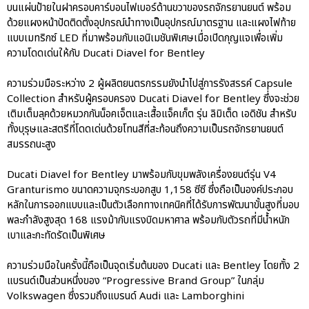
บนแผ่นป้ายในฝาครอบคาร์บอนไฟเบอร์ด้านขวาของรถจักรยานยนต์ พร้อม
ด้วยแผงหน้าปัดติดตั้งอุปกรณ์นำทางเป็นอุปกรณ์มาตรฐาน และแผงไฟท้าย
แบบเมทริกซ์ LED ที่มาพร้อมกับแอนิเมชันพิเศษเมื่อเปิดกุญแจเพื่อเพิ่ม
ความโดดเด่นให้กับ Ducati Diavel for Bentley
ความร่วมมือระหว่าง 2 ผู้ผลิตยนตรกรรมยังนำไปสู่การรังสรรค์ Capsule
Collection สำหรับผู้ครอบครอง Ducati Diavel for Bentley ซึ่งจะช่วย
เติมเต็มลุคด้วยหมวกกันน็อคเจ็ตและเสื้อแจ็คเก็ต รุ่น ลิมิเต็ด เอดิชัน สำหรับ
ทั้งบุรุษและสตรีที่โดดเด่นด้วยโทนสีที่สะท้อนถึงความเป็นรถจักรยานยนต์
สมรรถนะสูง
Ducati Diavel for Bentley มาพร้อมกับขุมพลังเครื่องยนต์รุ่น V4
Granturismo ขนาดความจุกระบอกสูบ 1,158 ซีซี ซึ่งถือเป็นองค์ประกอบ
หลักในการออกแบบและเป็นตัวเลือกทางเทคนิคที่ได้รับการพัฒนาขั้นสูงที่มอบ
พละกำลังสูงสุด 168 แรงม้ากับแรงบิดมหาศาล พร้อมกับตัวรถที่มีน้ำหนัก
เบาและกะทัดรัดเป็นพิเศษ
ความร่วมมือในครั้งนี้ถือเป็นจุดเริ่มต้นของ Ducati และ Bentley โดยทั้ง 2
แบรนด์เป็นส่วนหนึ่งของ “Progressive Brand Group” ในกลุ่ม
Volkswagen ซึ่งรวมถึงแบรนด์ Audi และ Lamborghini