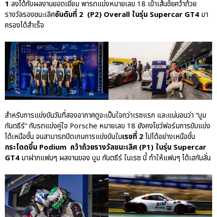
1
ลงได้กับผลงานยอดเยี่ยม พารถแข่งหมายเลข 18 เข้าเส้นช้ยคว้าถ้วย
รางวัลรองชนะเลิศ
อันดับที่ 2 (P2) Overall ในรุ่น Supercar GT4
มา
ครองได้สำเร็จ
สำหรับการแข่งขันวันที่สองอากาศดูจะเป็นใจกว่าเรซแรก และแน่นอนว่า “บูม
กันตธีร์” กับรถแข่งคู่ใจ Porsche หมายเลข 18 ยังคงโชว์ฟอร์มการขับแข่ง
ได้เหนือชั้น จนสามารถปิดเกมการแข่งขันใน
เรซที่ 2
ไปได้อย่างเหนือชั้น
กระโดดขึ้น Podium คว้าถ้วยรางวัลชนะเลิศ (P1) ในรุ่น Supercar
GT4
มาฝากแฟนๆ ผลงานของ บูม กันตธีร์ ในเรซ นี้ ทำให้แฟนๆ ได้เฮกันลั่น