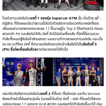
โดยในการแข่งขันในเ
รซที่ 1 ของรุ่น Supercar GTM
นั้น เริ่มด้วย สุกี้ –
ณัฐจักร ที่ต้องยอมรับว่าสนามนี้เปิดตัวด้วยลีลาการขับบวกกับเทคนิคที่ยอด
เยี่ยมจนสามารถพารถหมายเลข 17 ขึ้นมาอยู่ใน Top 3 ได้อย่างสะใจ ก่อนจะ
พารถเข้า Pit และส่งต่อให้กับ มิกกี้ รับไม้ต่อในครึ่งหลัง ที่มิกกี้นั้นรวบรวม
กำลังทั้งหมดสู้กับข้อจำกัดของรถ และความท้าทายตลอดการแข่งขัน และเมื่อ
จบ 60 นาทีโหด มิกกี้ ก็สามารถบังคับรถแข่งเข้าเส้นชัยได้เป็น
อันดับที่ 5
(P5) ขึ้นโพเดี้ยมรับถ้วย
รางวัลมาครองได้สำเร็จ
เช่นเดียวกันกับการแข่งขันใน
เรซที่ 2
ที่ทั้งรถ ทั้งนักแข่ง และทีม Service
ยังคงทำหน้าที่กันอย่างมุ่งมั่น ในเรซนี้เริ่มด้วย มิกกี้ – คมิก ที่รับหน้าที่พารถ
แข่งหมายเลข 17 ออกจาก Grid สตาร์ท และค่อยๆไต่ทำอันดับขึ้นมาได้ ก่อน