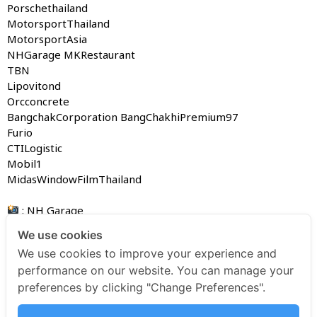
Porschethailand
MotorsportThailand
MotorsportAsia
NHGarage MKRestaurant
TBN
Lipovitond
Orcconcrete
BangchakCorporation BangChakhiPremium97
Furio
CTILogistic
Mobil1
MidasWindowFilmThailand
: NH Garage
We use cookies
We use cookies to improve your experience and
AAS Motorsport PR
performance on our website. You can manage your
preferences by clicking "Change Preferences".
AAS Motorsport PR
May 8, 2024
2:28 pm