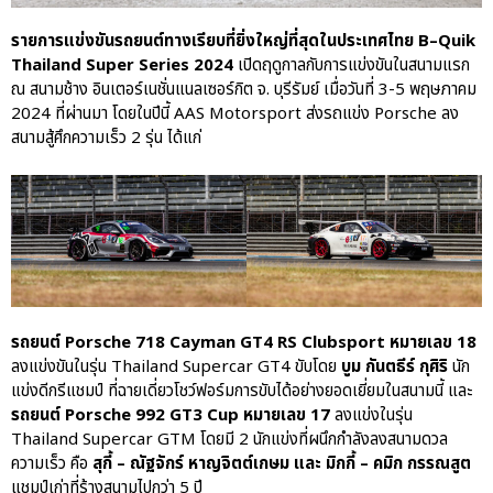
รายการแข่งขันรถยนต์ทางเรียบที่ยิ่งใหญ่ที่สุดในประเทศไทย B–Quik
ปอร์เช่ เอเอเอสฯ พลิกแนวคิด
Thailand Super Series 2024
เปิดฤดูกาลกับการแข่งขันในสนามแรก
After Sale สู่ Porsche Ownership
ณ สนามช้าง อินเตอร์เนชั่นแนลเซอร์กิต จ. บุรีรัมย์ เมื่อวันที่ 3-5 พฤษภาคม
Experience แบบครบวงจร ผ่าน
2024 ที่ผ่านมา โดยในปีนี้ AAS Motorsport ส่งรถแข่ง Porsche ลง
แคมเปญ Cayenne Service Clinic
สนามสู้ศึกความเร็ว 2 รุ่น ได้แก่
เบนท์ลีย์ มอเตอร์ส ตีความ
‘Bentley Diamond’ ใหม่ ดีไซน์
ระดับซิกเนเจอร์ในยนตรกรรม
EV รุ่นแรก พร้อมเปิดตัวกันยายน
นี้
ปอร์เช่ เอเอเอสฯ ยกประสบการณ์
Porsche สู่ Central Northville ใน
งาน AAS Roadshow พร้อมข้อ
เสนอพิเศษ Mid-Year 2026
รถยนต์ Porsche 718 Cayman GT4 RS Clubsport หมายเลข 18
ลงแข่งขันในรุ่น Thailand Supercar GT4 ขับโดย
บูม กันตธีร์ กุศิริ
นัก
เบนท์ลีย์ แบงค็อก ส่งมอบองค์
ความรู้การขับขี่รถยนต์เบนท์ลีย์
แข่งดีกรีแชมป์ ที่ฉายเดี่ยวโชว์ฟอร์มการขับได้อย่างยอดเยี่ยมในสนามนี้ และ
อย่างปลอดภัยในงาน
รถยนต์ Porsche 992 GT3 Cup หมายเลข 17
ลงแข่งในรุ่น
Extraordinary Chauffeur
Thailand Supercar GTM โดยมี 2 นักแข่งที่ผนึกกำลังลงสนามดวล
Training 2026
ความเร็ว คือ
สุกี้ – ณัฐจักร์ หาญจิตต์เกษม และ มิกกี้ – คมิก กรรณสูต
แชมป์เก่าที่ร้างสนามไปกว่า 5 ปี
Porsche Centre Pattanakarn