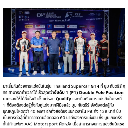
เชื่อมโยง Porsche Community
ผ่าน The Big Screen Speed: AAS
Motorsport Live Experience
aas
AAS Corp
AAS Motorsport
AAS Porsche
Bentley
career
มาเริ่มกันด้วยการแข่งขันในรุ่น Thailand Supercar
GT4
ที่ บูม กันตธีร์ กุ
ศิริ สามารถทำเวลาได้เร็วสุดคว้า
อันดับ 1 (P1) Double Pole Position
news
มาครองให้ได้ชื่นใจกันตั้งแต่รอบ
Qualify
และเมื่อเริ่มการแข่งขันในเรซที่
Porsche
1 ที่ต้องต้องต่อสู้ทั้งกับคู่แข่งมากฝีมือแล้ว บูม กันตธีร์ ยังต้องต่อสู้กับ
QR
อุณหภูมิโหดกว่า 40 องศา อีกทั้งยังต้องแบกเวลาใน Pit ถึง 138 นาที นับ
เป็นการต่อสู้ที่ท้าทายความอึดตลอด 60 นาทีของการแข่งขัน ซึ่ง บูม กันตธีร์
Uncategorized
ก็ไม่ทำแฟนๆ AAS Motorsport ผิดหวัง เมื่อสามารถจบการแข่งขันใน
เรซ