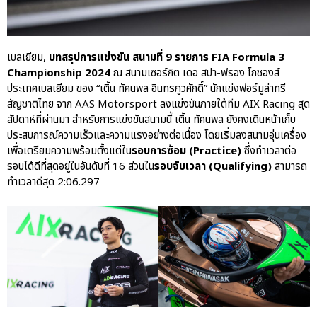
ปอร์เช่ เอเอเอสฯ พลิกแนวคิด
After Sale สู่ Porsche Ownership
Experience แบบครบวงจร ผ่าน
แคมเปญ Cayenne Service Clinic
เบลเยียม,
บทสรุปการแข่งขัน สนามที่ 9 รายการ FIA Formula 3
Championship 2024
ณ สนามเซอร์กิต เดอ สปา-ฟรอง โกชองส์
เบนท์ลีย์ มอเตอร์ส ตีความ
ประเทศเบลเยียม ของ “เติ้น ทัศนพล อินทรภูวศักดิ์” นักแข่งฟอร์มูล่าทรี
‘Bentley Diamond’ ใหม่ ดีไซน์
ระดับซิกเนเจอร์ในยนตรกรรม
สัญชาติไทย จาก AAS Motorsport ลงแข่งขันภายใต้ทีม AIX Racing สุด
EV รุ่นแรก พร้อมเปิดตัวกันยายน
สัปดาห์ที่ผ่านมา สำหรับการแข่งขันสนามนี้ เติ้น ทัศนพล ยังคงเดินหน้าเก็บ
นี้
ประสบการณ์ความเร็วและความแรงอย่างต่อเนื่อง โดยเริ่มลงสนามอุ่นเครื่อง
เพื่อเตรียมความพร้อมตั้งแต่ใน
รอบการซ้อม (Practice)
ซึ่งทำเวลาต่อ
ปอร์เช่ เอเอเอสฯ ยกประสบการณ์
รอบได้ดีที่สุดอยู่ในอันดับที่ 16 ส่วนใน
รอบจับเวลา (Qualifying)
สามารถ
Porsche สู่ Central Northville ใน
งาน AAS Roadshow พร้อมข้อ
ทำเวลาดีสุด 2:06.297
เสนอพิเศษ Mid-Year 2026
เบนท์ลีย์ แบงค็อก ส่งมอบองค์
ความรู้การขับขี่รถยนต์เบนท์ลีย์
อย่างปลอดภัยในงาน
Extraordinary Chauffeur
Training 2026
Porsche Centre Pattanakarn
เชื่อมโยง Porsche Community