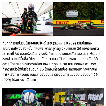
ผ่าน The Big Screen Speed: AAS
Motorsport Live Experience
aas
AAS Corp
AAS Motorsport
ทันทีที่การแข่นขันใน
รอบสปริ้นต์ เรซ (Sprint Race)
เริ่มขึ้นหลัง
สัญญาณไฟดับลง เติ้น ทัศนพล พารถสูตรคู่ใจหมายเลข 26 ออกจากกริด
AAS Porsche
สตาร์ทที่ 30 ก่อนเร่งสปีดความเร็วท้าทายสนามเซอร์กิต เดอ สปา-ฟรองโก
Bentley
ชองส์ สนามที่ขึ้นชื่อว่าโหดและอันตรายเบอร์ต้นๆ ของสนามแข่งระดับเวิล์ด
career
คลาส โดยตลอดเกมการแข่งขันทั้ง 12 รอบสนาม เติ้น ทัศนพล สามารถ
ทำความเร็วไต่ขึ้นรั้งอันดับที่ 25 ได้ก่อนที่รถแข่งจะเกิดปัญหาทางเทคนิค
news
ทำให้เสียการควบคุม จนพลาดอันดับและต้องจบการแข่งขันในอันดับที่ 29
Porsche
(P29) ไปอย่างน่าเสียดาย
QR
Uncategorized