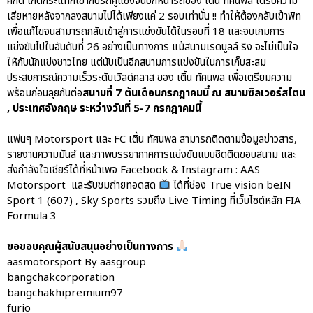
ศักดิ์ เกิดกระแทกเข้ากับรถคู่แข่งจนปีกหน้ารถของ เติ้น ทัศนพล ได้รับความ
เสียหายหลังจากลงสนามไปได้เพียงแค่ 2 รอบเท่านั้น !! ทำให้ต้องกลับเข้าพิท
เพื่อแก้ไขจนสามารถกลับเข้าสู่การแข่งขันได้ในรอบที่ 18 และจบเกมการ
แข่งขันไปในอันดับที่ 26 อย่างเป็นทางการ แม้สนามเรดบูลล์ ริง จะไม่เป็นใจ
ให้กับนักแข่งชาวไทย แต่นับเป็นอีกสนามการแข่งขันในการเก็บสะสม
ประสบการณ์ความเร็วระดับเวิลด์คลาส ของ เติ้น ทัศนพล เพื่อเตรียมความ
พร้อมก่อนลุยกันต่อ
สนามที่ 7 ต้นเดือนกรกฎาคมนี้ ณ สนามซิลเวอร์สโตน
, ประเทศอังกฤษ ระหว่างวันที่ 5-7 กรกฎาคมนี้
แฟนๆ Motorsport และ FC เติ้น ทัศนพล สามารถติดตามข้อมูลข่าวสาร,
รายงานความมันส์ และภาพบรรยากาศการแข่งขันแบบชิดติดขอบสนาม และ
ส่งกำลังใจเชียร์ได้ที่หน้าเพจ Facebook & Instagram : AAS
Motorsport และรับชมถ่ายทอดสด
ได้ที่ช่อง True vision beIN
Sport 1 (607) , Sky Sports รวมถึง Live Timing ที่เว็บไซต์หลัก FIA
Formula 3
ขอขอบคุณผู้สนับสนุนอย่างเป็นทางการ
aasmotorsport By aasgroup
bangchakcorporation
bangchakhipremium97
furio