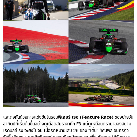
และต่อกันด้วยการแข่งขันในรอบ
ฟีเจอร์ เรซ
(Feature Race)
ของบ่ายวัน
อาทิตย์ที่เริ่มต้นขึ้นอย่างดุเดือดสมราคาศึก F3 แต่ดูเหมือนดราม่าของสนาม
เรดบูลล์ ริง จะยังไม่จบ เมื่อรถหมายเลข 26 ของ “เติ้น” ทัศนพล อินทรภูว