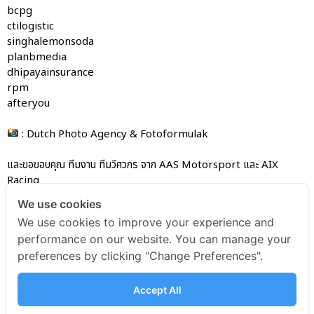
bcpg
ctilogistic
singhalemonsoda
planbmedia
dhipayainsurance
rpm
afteryou
: Dutch Photo Agency & Fotoformulak
และขอขอบคุณ ทีมงาน ทีมวิศวกร จาก AAS Motorsport และ AIX
Racing
We use cookies
We use cookies to improve your experience and
AAS Motorsport PR
performance on our website. You can manage your
preferences by clicking "Change Preferences".
AAS Motorsport PR
July 1, 2024
6:03 pm
Accept All