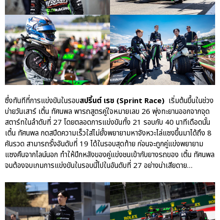
Motorsport Live Experience
aas
AAS Corp
AAS Motorsport
AAS Porsche
ซึ่งทันทีที่การแข่งขันในรอบ
สปริ้นต์ เรซ (Sprint Race)
เริ่มต้นขึ้นในช่วง
บ่ายวันเสาร์ เติ้น ทัศนพล พารถสูตรคู่ใจหมายเลข 26 พุ่งทะยานออกจากจุด
Bentley
สตาร์ทในลำดับที่ 27 โดยตลอดการแข่งขันทั้ง 21 รอบกับ 40 นาทีเดือดนั้น
career
เติ้น ทัศนพล กดสปีดความเร็วใส่ไม่ยั้งพยายามหาจังหวะไล่แซงขึ้นมาได้ถึง 8
news
คันรวด สามารถรั้งอันดับที่ 19 ได้ในรอบสุดท้าย ก่อนจะถูกคู่แข่งพยายาม
แซงคืนจากไลน์นอก ทำให้ปีกหลังของคู่แข่งชนเข้ากับยางรถของ เติ้น ทัศนพล
Porsche
จนต้องจบเกมการแข่งขันในรอบนี้ไปในอันดับที่ 27 อย่างน่าเสียดาย…
QR
Uncategorized