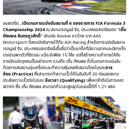
ปอร์เช่ เอเอเอสฯ พลิกแนวคิด
After Sale สู่ Porsche Ownership
Experience แบบครบวงจร ผ่าน
แคมเปญ Cayenne Service Clinic
ออสเตรีย ,
เปิดเกมการแข่งขันสนามที่ 6 ของรายการ FIA Formula 3
เบนท์ลีย์ มอเตอร์ส ตีความ
Championship 2024
ณ สนามเรดบูลล์ ริง, ประเทศออสเตรียของ
“เติ้น
‘Bentley Diamond’ ใหม่ ดีไซน์
ทัศนพล อินทรภูวศักดิ์”
นักแข่ง Rookie ชาวไทย จาก AAS
ระดับซิกเนเจอร์ในยนตรกรรม
Motorsport ที่ลงแข่งขันภายใต้ทีม AIX Racing สำหรับการแข่งขันสนาม
EV รุ่นแรก พร้อมเปิดตัวกันยายน
เรดบูลล์ ริง, ประเทศออสเตรียนั้นขึ้นชื่อว่าเป็นแทร็กที่มีความยากและมีคาแร็ก
นี้
เตอร์เฉพาะตัวที่ชัดเจน แม้จะมีเพียง 10 โค้ง แต่ก็สร้างความท้าทายให้กับ
ปอร์เช่ เอเอเอสฯ ยกประสบการณ์
การนักแข่งทุกคนเป็นอย่างมาก รวมถึง เติ้น ทัศนพล ที่เริ่มเกมการแข่นขัน
Porsche สู่ Central Northville ใน
ด้วยการลงสนามอุ่นเครื่องและทำความคุ้นเคยกับสนามโดยในรอบ
การ
งาน AAS Roadshow พร้อมข้อ
ซ้อม
(Practice)
ซึ่งสามารถทำความเร็วได้ในอันดับที่ 20 ก่อนลงสนาม
เสนอพิเศษ Mid-Year 2026
ประชันความเร็วต่อในรอบ
จับเวลา (Qualifying)
เพื่อหาลำดับในการออก
เบนท์ลีย์ แบงค็อก ส่งมอบองค์
สตาร์ท ซึ่ง เติ้น ทัศนพล สามารถทำเวลาสูงสุดในรอบนี้ได้ที่ 1:21.486
ความรู้การขับขี่รถยนต์เบนท์ลีย์
อย่างปลอดภัยในงาน
Extraordinary Chauffeur
Training 2026
Porsche Centre Pattanakarn
เชื่อมโยง Porsche Community
ผ่าน The Big Screen Speed: AAS