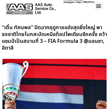
Autoglym | Ulgo | PROTECH
AAS Auto
Service Co.,
Ltd.
“เติ้น ทัศนพล” ปิดฉากฤดูกาลแข่งสุดยิ่งใหญ่ พา
ธงชาติไทยโบกสะบัดเหนือท็อปโพเดียมอีกครั้ง คว้า
แชมป์เป็นสนามที่ 3 – FIA Formula 3 @มอนซา,
Home
อิตาลี
Events
Career
Map
Contact
About Us