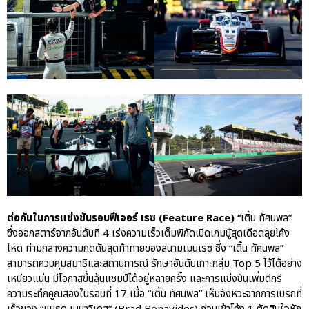
ต่อกันในการแข่งขันรอบฟีเจอร์ เรซ ​(Feature Race)
“เติ้น ทัศนพล”
ซึ่งออกสตาร์จากอันดับที่ 4 เร่งความเร็วเต็มพิกัดเปิดเกมบู๊สุดเดือดลุยโค้ง
โหด​ ท่ามกลางความกดดันสุดท้าทายของสนามเมนเรซ ​ซึ่ง​ “เติ้น​ ทัศนพล​”
สามารถควบคุมสมาธิและสถานการณ์​ รักษาอันดับเกาะกลุ่ม​ Top​ 5 ไว้ได้อย่าง
เหนียวแน่น​ มีโอกาสขึ้นลุ้นแชมป์ได้อยู่หลายครั้ง และการแข่งขันเพิ่มดีกรี
ความระทึกคูณสองในรอบที่ 17 เมื่อ “เติ้น​ ทัศนพล” เห็นจังหวะจากการเบรกที่