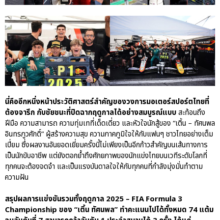
นี่คืออีกหนึ่งหน้าประวัติศาสตร์สำคัญของวงการมอเตอร์สปอร์ตไทยที่
ต้องจารึก กับชัยชนะที่ปิดฉากฤดูกาลได้อย่างสมบูรณ์แบบ
สะท้อนถึง
ฝีมือ ความสามารถ ความทุ่มเทที่เด็ดเดี่ยว และหัวใจนักสู้ของ “เติ้น – ทัศนพล
อินทรภูวศักดิ์” ผู้สร้างความสุข ความภาคภูมิใจให้กับแฟนๆ ชาวไทยอย่างเต็ม
เปี่ยม ซึ่งผลงานอันยอดเยี่ยมครั้งนี้ไม่เพียงเป็นอีกก้าวสำคัญบนเส้นทางการ
เป็นนักขับอาชีพ แต่ยังตอกย้ำถึงศักยภาพของนักแข่งไทยบนเวทีระดับโลกที่
ทุกคนจะต้องจดจำ และเป็นแรงบันดาลใจให้กับทุกคนที่กำลังมุ่งมั่นทำตาม
ความฝัน
สรุปผลการแข่งขันรวมทั้งฤดูกาล 2025 – FIA Formula 3
Championship ของ “เติ้น ทัศนพล” ทำคะแนนไปได้ทั้งหมด 74 แต้ม