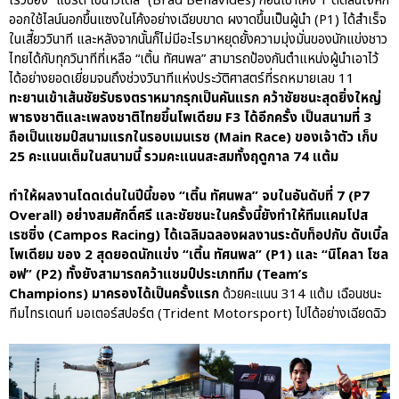
เร็วของ “แบรด เบนาวิเดส” (Brad Benavides) ก่อนเข้าโค้ง 1 ตัดสินใจหัก
ออกใช้ไลน์นอกขึ้นแซงในโค้งอย่างเฉียบขาด​ ผงาดขึ้นเป็นผู้นำ ​(P1) ​ได้สำเร็จ
ในเสี้ยววินาที และหลังจากนั้นก็ไม่มีอะไรมาหยุดยั้งความมุ่งมั่นของนักแข่งชาว
ไทยได้​กับทุกวินาทีที่เหลือ​​​ “เติ้น ทัศนพล”​ สามารถป้องกันตำแหน่งผู้นำเอาไว้
ได้อย่างยอดเยี่ยมจนถึงช่วงวินาทีแห่งประวัติศาสตร์ที่รถหมายเลข 11
ทะยานเข้าเส้นชัยรับธงตราหมากรุกเป็นคันแรก คว้าชัยชนะสุดยิ่งใหญ่
พาธงชาติและเพลงชาติไทยขึ้นโพเดียม F3 ได้อีกครั้ง​ เป็นสนามที่ 3
ถือเป็นแชมป์สนามแรกในรอบเมนเรซ (Main Race) ของเจ้าตัว เก็บ
25 คะแนนเต็มในสนามนี้ รวมคะแนนสะสมทั้งฤดูกาล 74 แต้ม
ทำให้ผลงานโดดเด่นในปีนี้ของ “เติ้น ทัศนพล” จบในอันดับที่ 7 (P7
Overall) อย่างสมศักดิ์ศรี และชัยชนะในครั้งนี้ยังทำให้ทีมแคมโปส
เรซซิ่ง (Campos Racing) ได้เฉลิมฉลองผลงานระดับท็อปกับ ดับเบิ้ล
โพเดียม ของ 2 สุดยอดนักแข่ง “เติ้น ทัศนพล” (P1) และ “นิโคลา โซล
อฟ” (P2) ทั้งยังสามารถคว้าแชมป์ประเภททีม (Team’s
Champions) มาครองได้เป็นครั้งแรก
ด้วยคะแนน 314 แต้ม เฉือนชนะ
ทีมไทรเดนท์ มอเตอร์สปอร์ต (Trident Motorsport) ไปได้อย่างเฉียดฉิว