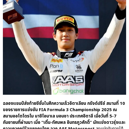
ปอร์เช่ เอเอเอสฯ พลิกแนวคิด
After Sale สู่ Porsche Ownership
Experience แบบครบวงจร ผ่าน
แคมเปญ Cayenne Service Clinic
เบนท์ลีย์ มอเตอร์ส ตีความ
‘Bentley Diamond’ ใหม่ ดีไซน์
ระดับซิกเนเจอร์ในยนตรกรรม
EV รุ่นแรก พร้อมเปิดตัวกันยายน
นี้
ปอร์เช่ เอเอเอสฯ ยกประสบการณ์
Porsche สู่ Central Northville ใน
งาน AAS Roadshow พร้อมข้อ
เสนอพิเศษ Mid-Year 2026
เบนท์ลีย์ แบงค็อก ส่งมอบองค์
ฉลองแชมป์ส่งท้ายซีซั่นในศึกความเร็วอิตาเลียน กรังด์ปรีซ์ สนามที่ 10
ความรู้การขับขี่รถยนต์เบนท์ลีย์
ของรายการแข่งขัน FIA Formula 3 Championship 2025 ณ
อย่างปลอดภัยในงาน
สนามออโตโดรโม นาซิโอนาเล มอนซา ประเทศอิตาลี เมื่อวันที่ 5-7
Extraordinary Chauffeur
กันยายนที่ผ่านมา เมื่อ “เติ้น-ทัศนพล อินทรภูวศักดิ์” นักแข่งดาวรุ่งและ
Training 2026
ความภาคภูมิใจของคนไทย จาก AAS Motorsport
ลงแข่งขันภายใต้