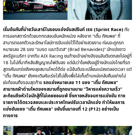
เริ่มต้นกันที่บ่ายวันเสาร์ในรอบแข่งขันสปรินท์ เรซ (Sprint Race)
กับ
การออกสตาร์ทด้วยบททดสอบอันหนักหน่วง หลังจาก “เติ้น ทัศนพล” ที่
สามารถออกตัวและรักษาไลน์การขับแข่งไว้ได้อย่างสวยงาม ก่อนจะถูกรถ
หมายเลข 28 ของ “แบรด เบนาวิเดส” (Brad Benavides)” นักแข่งชาว
สหรัฐอเมริกา จากทีม AIX Racing ชนท้ายเข้าอย่างจังจนอันดับตกลงไปอยู่ที่
18 ในไม่กี่นาทีหลังสัญญาณไฟดับลง แต่นับว่าโชคยังอยู่ข้างนักแข่งไทย​ที่รถ
สูตรคันแกร่งยังคงลุยสนามโหดได้​ต่อ แม้อันดับจะเปลี่ยนแปลงตลอดเวลา​ แต่
“เติ้น​ ทัศนพล”​ ยังคงเดินคันเร่งใส่ไม่ยั้งเพื่อไล่เก็บตำแหน่งกลับคืนอย่างไม่
ย่อท้อ​จนถึงรอบสุดท้าย
รถแข่งหมายเลข 11 ของ “เติ้น ทัศนพล”
สามารถฝ่าด่านโหดของสนามที่ถูกขนานนาม “วิหารแห่งความเร็ว”
สะท้อนถึงหัวใจนักสู้ที่ไม่เคยยอมแพ้​ ซึ่งภายหลังจบการแข่งขัน ทาง
รายการได้ตรวจสอบและประกาศโทษปรับเวลานักแข่ง ทำให้ผลการ
แข่งขันของ “เติ้น​ ทัศนพล”​ ขยับขึ้นมาจบที่ 12 (P12) อย่างเป็น
ทางการ