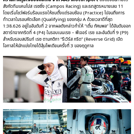
Porsche Centre Pattanakarn
สังกัดทีมแคมโปส เรซซิ่ง (Campos Racing) และรถสูตรหมายเลข 11
เชื่อมโยง Porsche Community
โดยเริ่มโชว์ฟอร์มร้อนแรงให้ชมตั้งแต่รอบซ้อม (Practice) ไปจนถึงการ
ผ่าน The Big Screen Speed: AAS
ทำเวลาในรอบคัดเลือก (Qualifying) ของกลุ่ม A ด้วยเวลาดีที่สุด
Motorsport Live Experience
1:38.626 อยู่ในอันดับที่ 2 จากผลดังกล่าวทำให้ “เติ้น ทัศนพล” ได้อันดับออก
สตาร์ทจากกริดที่ 4 (P4) ในรอบเมนเรซ – ฟีเจอร์ เรซ และอันดับที่ 9 (P9)
สำหรับรอบสปรินท์ เรซ ตามกติกา “รีเวิร์ส กริด” (Reverse Grid) เปิด
โอกาสให้นักแข่งไทยได้ลุ้นโพเดียมครั้งที่ 3 ของฤดูกาล
aas
AAS Corp
AAS Motorsport
AAS Porsche
Bentley
career
news
Porsche
QR
Uncategorized