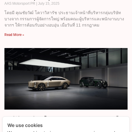
AAS Motorsport PR
July 15, 2025
โดยมี​ คุณชัยวัฒ์​ โควาวิสารัช ประธานเจ้าหน้าที่บริหารกลุ่มบริษัท
บางจาก กรรมการผู้จัดการใหญ่ พร้อมคณะผู้บริหารและพนักงานบาง
จากฯ​ ให้การต้อนรับอย่างอบอุ่น​ เมื่อวันที่ 11 กรกฎาคม
Read More »
เบนท์ลีย์ มอเตอร์ส เผยโฉม EXP 15 ยนตรกรรมต้นแบบพลังงานไฟฟ้า
แห่งอนาคต
We use cookies
AAS Bentley Marketing
July 15, 2025